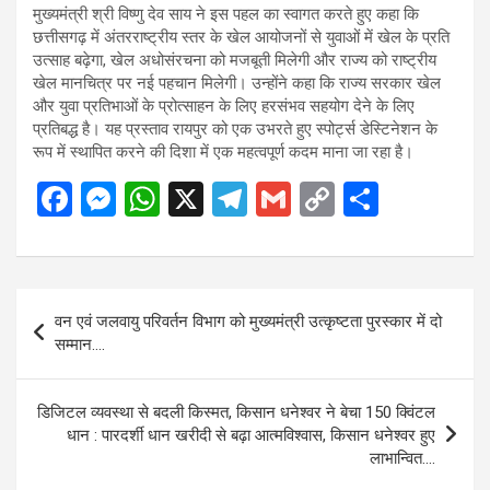
मुख्यमंत्री श्री विष्णु देव साय ने इस पहल का स्वागत करते हुए कहा कि
छत्तीसगढ़ में अंतरराष्ट्रीय स्तर के खेल आयोजनों से युवाओं में खेल के प्रति
उत्साह बढ़ेगा, खेल अधोसंरचना को मजबूती मिलेगी और राज्य को राष्ट्रीय
खेल मानचित्र पर नई पहचान मिलेगी। उन्होंने कहा कि राज्य सरकार खेल
और युवा प्रतिभाओं के प्रोत्साहन के लिए हरसंभव सहयोग देने के लिए
प्रतिबद्ध है। यह प्रस्ताव रायपुर को एक उभरते हुए स्पोर्ट्स डेस्टिनेशन के
रूप में स्थापित करने की दिशा में एक महत्वपूर्ण कदम माना जा रहा है।
F
M
W
X
T
G
C
S
a
es
h
el
m
o
h
ce
se
at
e
ail
py
ar
b
n
s
gr
Li
e
Post
वन एवं जलवायु परिवर्तन विभाग को मुख्यमंत्री उत्कृष्टता पुरस्कार में दो
o
g
A
a
n
navigation
सम्मान….
o
er
p
m
k
k
p
डिजिटल व्यवस्था से बदली किस्मत, किसान धनेश्वर ने बेचा 150 क्विंटल
धान : पारदर्शी धान खरीदी से बढ़ा आत्मविश्वास, किसान धनेश्वर हुए
लाभान्वित….