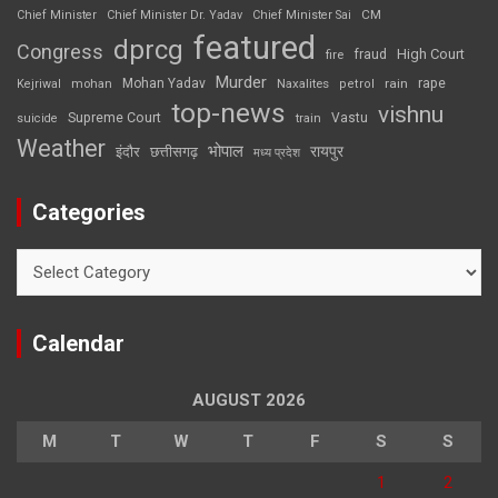
CM
Chief Minister
Chief Minister Dr. Yadav
Chief Minister Sai
featured
dprcg
Congress
High Court
fire
fraud
Murder
rape
Mohan Yadav
Naxalites
rain
Kejriwal
mohan
petrol
top-news
vishnu
Supreme Court
Vastu
suicide
train
Weather
भोपाल
रायपुर
इंदौर
छत्तीसगढ़
मध्य प्रदेश
Categories
Categories
Calendar
AUGUST 2026
M
T
W
T
F
S
S
1
2