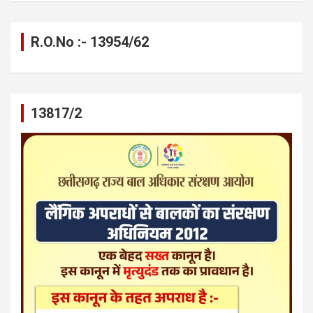
R.O.No :- 13954/62
13817/2