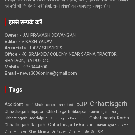
की कोई भी जिम्मेदारी नहीं होगी. सभी विवादों का न्यायक्षेत्र रायपुर होगा
हमसे सम्पर्क करें
Owner -
JAI PRAKASH DEWANGAN
Editor -
VIKASH YADAV
Associate -
LAVY SERVICES
Office -
40, BRAMDEV COLONY, NEAR SAPNA TRACTOR,
BHATAON, RAIPUR C.G.
Mobile -
9753444500
Email -
news3636online@gmail.com
Tags
Chhattisgarh
BJP
Accident
Amit Shah
arrested
arrest
Chhattisgarh-Bijapur
Chhattisgarh-Bilaspur
Chhattisgarh-Durg
Chhattisgarh-Korba
Chhattisgarh-Jagdalpur
Chhattisgarh-Kabirdham
Chhattisgarh-Raipur
Chhattisgarh-Raigarh
Chhattisgarh-Sukma
CM
Chief Minister
Chief Minister Dr. Yadav
Chief Minister Sai