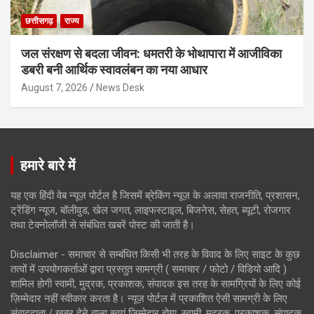
छत्तीसगढ़
राज्य
जल संरक्षण से बदला जीवन: धमतरी के भोथापारा में आजीविका
डबरी बनी आर्थिक स्वावलंबन का नया आधार
August 7, 2026
News Desk
हमारे बारे में
यह एक हिंदी वेब न्यूज़ पोर्टल है जिसमें ब्रेकिंग न्यूज़ के अलावा राजनीति, प्रशासन,
ट्रेंडिंग न्यूज, बॉलीवुड, खेल जगत, लाइफस्टाइल, बिजनेस, सेहत, ब्यूटी, रोजगार
तथा टेक्नोलॉजी से संबंधित खबरें पोस्ट की जाती है।
Disclaimer - समाचार से सम्बंधित किसी भी तरह के विवाद के लिए साइट के कुछ
तत्वों में उपयोगकर्ताओं द्वारा प्रस्तुत सामग्री ( समाचार / फोटो / विडियो आदि )
शामिल होगी स्वामी, मुद्रक, प्रकाशक, संपादक इस तरह के सामग्रियों के लिए कोई
ज़िम्मेदार नहीं स्वीकार करता है। न्यूज़ पोर्टल में प्रकाशित ऐसी सामग्री के लिए
संवाददाता / खबर देने वाला स्वयं जिम्मेदार होगा, स्वामी, मुद्रक, प्रकाशक, संपादक