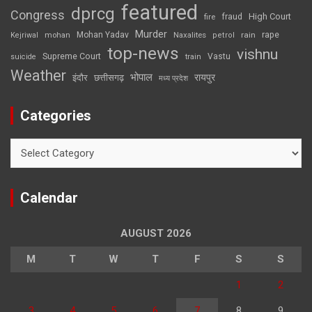
featured
dprcg
Congress
High Court
fire
fraud
Murder
rape
Mohan Yadav
Naxalites
rain
Kejriwal
mohan
petrol
top-news
vishnu
Supreme Court
Vastu
suicide
train
Weather
भोपाल
रायपुर
इंदौर
छत्तीसगढ़
मध्य प्रदेश
Categories
Categories
Calendar
AUGUST 2026
M
T
W
T
F
S
S
1
2
3
4
5
6
7
8
9