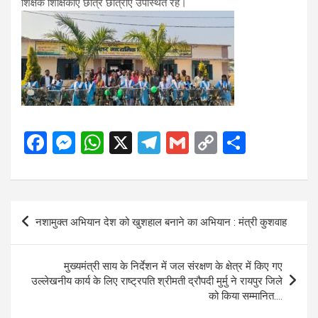
शिक्षक शिक्षिकाएं छात्र छात्राएं उपस्थित रहे।
F
M
W
X
T
G
C
S
a
es
h
el
m
o
h
ce
se
at
e
ail
py
ar
b
n
s
gr
Li
e
Post
नशामुक्त अभियान देश को खुशहाल बनाने का अभियान : मंत्री कुशवाह
o
g
A
a
n
navigation
o
er
p
m
k
मुख्यमंत्री साय के निर्देशन में जल संरक्षण के क्षेत्र में किए गए
k
p
उल्लेखनीय कार्य के लिए राष्ट्रपति श्रीमती द्रौपदी मुर्मु ने रायपुर जिले
को किया सम्मानित….