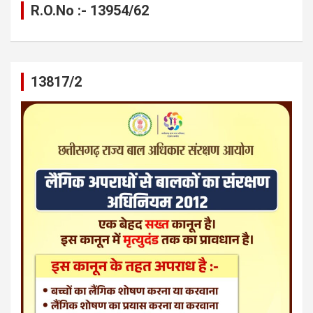
R.O.No :- 13954/62
13817/2