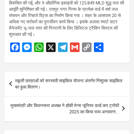
विकसित की गई, और 9 औद्योगिक इकाइयों को 125.849 MLD शुद्ध जल की
आपूर्ति सुनिश्चित की गई। रायपुर नगर निगम के प्रत्येक वार्ड में वर्षा जल
संचयन और रिचार्ज पिट्स का निर्माण किया गया । शहर के आसपास 20 से
अधिक नए सरोवरों का पुनर्जीवन कार्य किया । इसके अलावा स्मार्ट वाटर
मैनेजमेंट भू-जल स्तर की निगरानी के लिए डिजिटल ट्रैकिंग सिस्टम की
शुरुआत की गई।
F
M
W
X
T
G
C
S
a
es
h
el
m
o
h
ce
se
at
e
ail
py
ar
b
n
s
gr
Li
e
Post
स्कूली छात्राओं को सरस्वती साइकिल योजना अंतर्गत निशुल्क साइकिल
o
g
A
a
n
navigation
का हुआ वितरण।
o
er
p
m
k
k
p
मुख्यमंत्री और विधानसभा अध्यक्ष ने हॉकी मेन्स जूनियर वर्ल्ड कप ट्रॉफी
2025 का किया भव्य अनावरण….