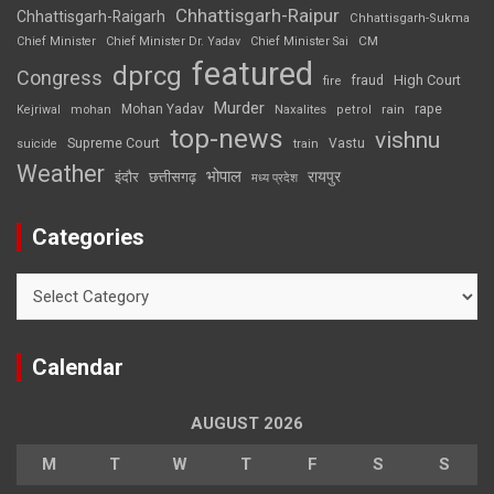
Chhattisgarh-Raipur
Chhattisgarh-Raigarh
Chhattisgarh-Sukma
CM
Chief Minister
Chief Minister Dr. Yadav
Chief Minister Sai
featured
dprcg
Congress
High Court
fire
fraud
Murder
rape
Mohan Yadav
Naxalites
rain
Kejriwal
mohan
petrol
top-news
vishnu
Supreme Court
Vastu
suicide
train
Weather
भोपाल
रायपुर
इंदौर
छत्तीसगढ़
मध्य प्रदेश
Categories
Categories
Calendar
AUGUST 2026
M
T
W
T
F
S
S