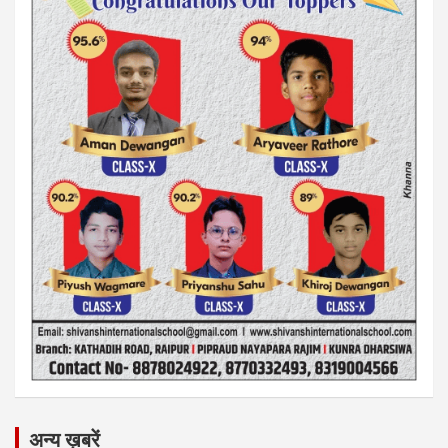
अन्य ख़बरें