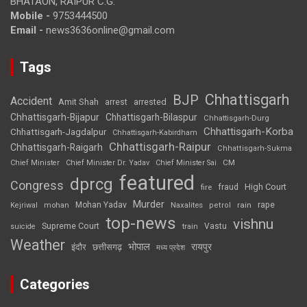
BHATAON, RAIPUR C.G.
Mobile -
9753444500
Email -
news3636online@gmail.com
Tags
Chhattisgarh
BJP
Accident
Amit Shah
arrested
arrest
Chhattisgarh-Bijapur
Chhattisgarh-Bilaspur
Chhattisgarh-Durg
Chhattisgarh-Korba
Chhattisgarh-Jagdalpur
Chhattisgarh-Kabirdham
Chhattisgarh-Raipur
Chhattisgarh-Raigarh
Chhattisgarh-Sukma
CM
Chief Minister
Chief Minister Dr. Yadav
Chief Minister Sai
featured
dprcg
Congress
High Court
fire
fraud
Murder
rape
Mohan Yadav
Naxalites
rain
Kejriwal
mohan
petrol
top-news
vishnu
Supreme Court
Vastu
suicide
train
Weather
भोपाल
रायपुर
इंदौर
छत्तीसगढ़
मध्य प्रदेश
Categories