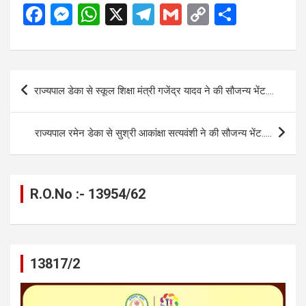
F
M
W
X
T
G
C
S
a
es
h
el
m
o
h
ce
se
at
e
ail
py
ar
b
n
s
gr
Li
e
Post
राज्यपाल डेका से स्कूल शिक्षा मंत्री गजेंद्र यादव ने की सौजन्य भेंट….
o
g
A
a
n
navigation
o
er
p
m
k
राज्यपाल रमेन डेका से सुश्री आकांक्षा सत्यवंशी ने की सौजन्य भेंट…..
k
p
R.O.No :- 13954/62
13817/2