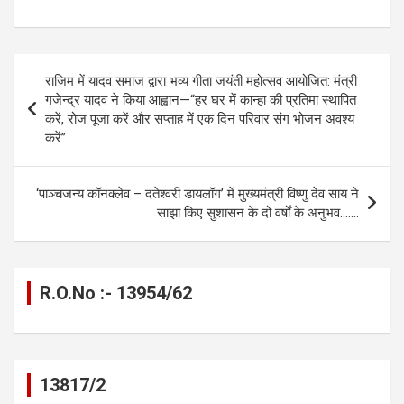
a
es
h
el
m
o
h
ce
se
at
e
ail
py
ar
b
n
s
gr
Li
e
Post
राजिम में यादव समाज द्वारा भव्य गीता जयंती महोत्सव आयोजित: मंत्री
o
g
A
a
n
navigation
गजेन्द्र यादव ने किया आह्वान—“हर घर में कान्हा की प्रतिमा स्थापित
o
er
p
m
k
करें, रोज पूजा करें और सप्ताह में एक दिन परिवार संग भोजन अवश्य
करें”…..
k
p
‘पाञ्चजन्य कॉनक्लेव – दंतेश्वरी डायलॉग’ में मुख्यमंत्री विष्णु देव साय ने
साझा किए सुशासन के दो वर्षों के अनुभव…….
R.O.No :- 13954/62
13817/2