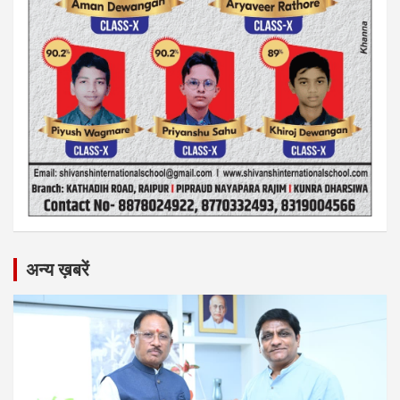
अन्य ख़बरें