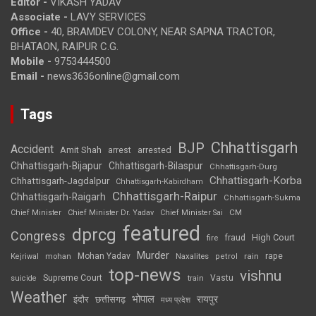
Editor -
VIKASH YADAV
Associate -
LAVY SERVICES
Office -
40, BRAMDEV COLONY, NEAR SAPNA TRACTOR,
BHATAON, RAIPUR C.G.
Mobile -
9753444500
Email -
news3636online@gmail.com
Tags
Chhattisgarh
BJP
Accident
Amit Shah
arrested
arrest
Chhattisgarh-Bijapur
Chhattisgarh-Bilaspur
Chhattisgarh-Durg
Chhattisgarh-Korba
Chhattisgarh-Jagdalpur
Chhattisgarh-Kabirdham
Chhattisgarh-Raipur
Chhattisgarh-Raigarh
Chhattisgarh-Sukma
CM
Chief Minister
Chief Minister Dr. Yadav
Chief Minister Sai
featured
dprcg
Congress
High Court
fire
fraud
Murder
rape
Mohan Yadav
Naxalites
rain
Kejriwal
mohan
petrol
top-news
vishnu
Supreme Court
Vastu
suicide
train
Weather
भोपाल
रायपुर
इंदौर
छत्तीसगढ़
मध्य प्रदेश