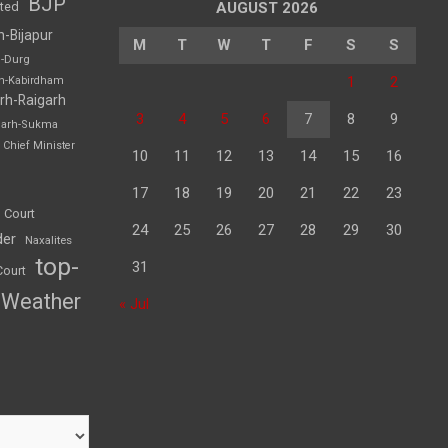
BJP
sted
AUGUST 2026
h-Bijapur
M
T
W
T
F
S
S
h-Durg
1
2
rh-Kabirdham
rh-Raigarh
3
4
5
6
7
8
9
garh-Sukma
Chief Minister
10
11
12
13
14
15
16
17
18
19
20
21
22
23
 Court
24
25
26
27
28
29
30
der
Naxalites
top-
31
Court
Weather
« Jul