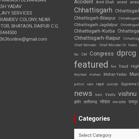
Accident
Amit Shah
arre
arrest
SH YADAV
Chhattisgarh
Chhattisgar
LAVY SERVICES
Chhattisgarh-Bilaspur
Chhattisgar
BRAMDEV COLONY, NEAR
Chhattisgarh-Jagdalpur
Chhattisga
OR, BHATAON, RAIPUR C.G.
Chhattisgarh-Korba
Chhattisga
3444500
Chhattisgarh-Raipur
3636online@gmail.com
Chhattis
Chief Minister
Chief Minister Dr. Yadav
dprcg
Congress
CM
Sai
featured
High
fire
fraud
Mur
Mohan Yadav
Kejriwal
mohan
rape
Supreme 
rain
petrol
suicide
news
vishnu
Vastu
train
भोपाल
रायपुर
इंदौर
छत्तीसगढ़
मध्य प्रदेश
Categories
Categories