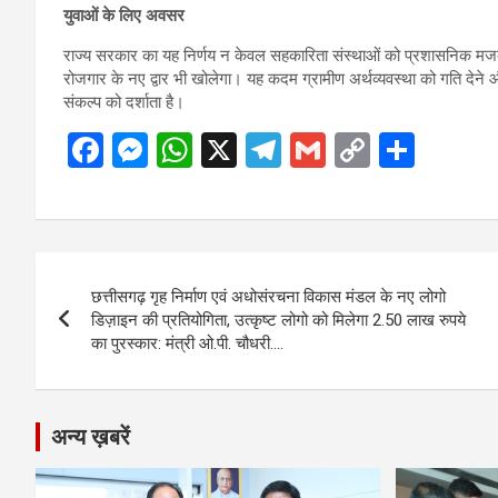
युवाओं के लिए अवसर
राज्य सरकार का यह निर्णय न केवल सहकारिता संस्थाओं को प्रशासनिक मजबूती प्
रोजगार के नए द्वार भी खोलेगा। यह कदम ग्रामीण अर्थव्यवस्था को गति देने 
संकल्प को दर्शाता है।
F
M
W
X
T
G
C
S
a
es
h
el
m
o
h
ce
se
at
e
ail
py
ar
b
n
s
gr
Li
e
Post
o
g
A
a
n
छत्तीसगढ़ गृह निर्माण एवं अधोसंरचना विकास मंडल के नए लोगो
navigation
o
er
p
m
k
डिज़ाइन की प्रतियोगिता, उत्कृष्ट लोगो को मिलेगा 2.50 लाख रुपये
का पुरस्कार: मंत्री ओ.पी. चौधरी….
k
p
अन्य ख़बरें