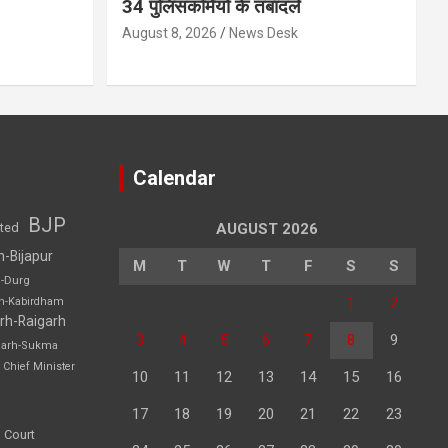
34 पुलिसकर्मियों के तबादले
August 8, 2026
News Desk
Calendar
BJP
sted
AUGUST 2026
h-Bijapur
M
T
W
T
F
S
S
h-Durg
1
2
rh-Kabirdham
rh-Raigarh
3
4
5
6
7
8
9
garh-Sukma
Chief Minister
10
11
12
13
14
15
16
17
18
19
20
21
22
23
 Court