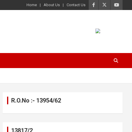
Home
About Us
Contact Us
R.O.No :- 13954/62
13817/2