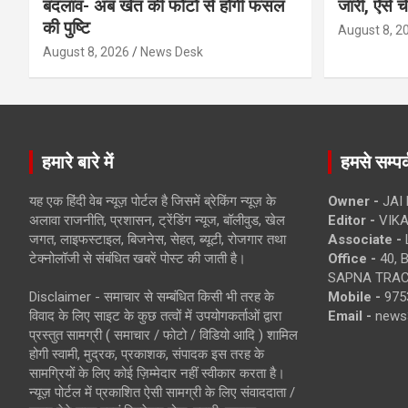
बदलाव- अब खेत की फोटो से होगी फसल
जारी, ऐसे च
की पुष्टि
August 8, 2
August 8, 2026
News Desk
हमारे बारे में
हमसे सम्पर्
यह एक हिंदी वेब न्यूज़ पोर्टल है जिसमें ब्रेकिंग न्यूज़ के
Owner -
JAI
अलावा राजनीति, प्रशासन, ट्रेंडिंग न्यूज, बॉलीवुड, खेल
Editor -
VIKA
जगत, लाइफस्टाइल, बिजनेस, सेहत, ब्यूटी, रोजगार तथा
Associate -
टेक्नोलॉजी से संबंधित खबरें पोस्ट की जाती है।
Office -
40, 
SAPNA TRACT
Disclaimer - समाचार से सम्बंधित किसी भी तरह के
Mobile -
975
विवाद के लिए साइट के कुछ तत्वों में उपयोगकर्ताओं द्वारा
Email -
news
प्रस्तुत सामग्री ( समाचार / फोटो / विडियो आदि ) शामिल
होगी स्वामी, मुद्रक, प्रकाशक, संपादक इस तरह के
सामग्रियों के लिए कोई ज़िम्मेदार नहीं स्वीकार करता है।
न्यूज़ पोर्टल में प्रकाशित ऐसी सामग्री के लिए संवाददाता /