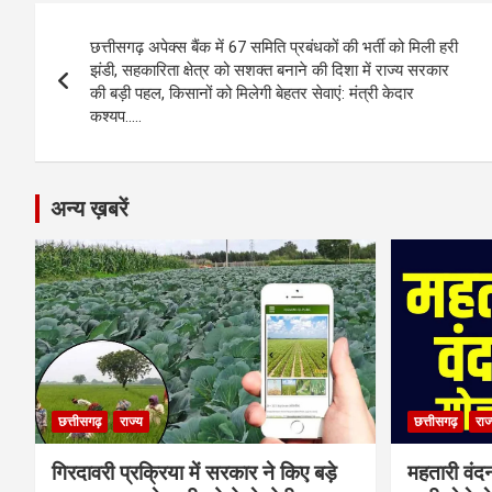
b
n
s
gr
Li
e
Post
o
g
A
a
n
छत्तीसगढ़ अपेक्स बैंक में 67 समिति प्रबंधकों की भर्ती को मिली हरी
navigation
o
er
p
m
k
झंडी, सहकारिता क्षेत्र को सशक्त बनाने की दिशा में राज्य सरकार
की बड़ी पहल, किसानों को मिलेगी बेहतर सेवाएं: मंत्री केदार
k
p
कश्यप…..
अन्य ख़बरें
छत्तीसगढ़
राज्य
छत्तीसगढ़
राज
गिरदावरी प्रक्रिया में सरकार ने किए बड़े
महतारी वंद