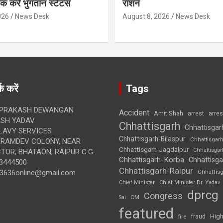
ेक करें भुगतान स्टेटस
राशन
026
News Desk
August 8, 2026
News Desk
क करें
Tags
 PRAKASH DEWANGAN
Accident
Amit Shah
arre
arrest
SH YADAV
Chhattisgarh
Chhattisgar
LAVY SERVICES
Chhattisgarh-Bilaspur
Chhattisgar
BRAMDEV COLONY, NEAR
Chhattisgarh-Jagdalpur
Chhattisga
OR, BHATAON, RAIPUR C.G.
Chhattisgarh-Korba
Chhattisga
3444500
Chhattisgarh-Raipur
3636online@gmail.com
Chhattis
Chief Minister
Chief Minister Dr. Yadav
dprcg
Congress
CM
Sai
featured
High
fire
fraud