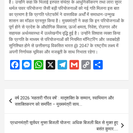
है। उन्होंने कहा कि भिलाई इस्पात संयंत्र के आधुनिकीकरण तथा लारा सुपर
थर्मल पावर परियोजना जैसी बड़ी परियोजनाओं को नई गति मिलना इस बात
का प्रमाण है कि प्रगति प्लेटफॉर्म ने वास्तविक अर्थों में समाधान-उन्मुख
शासन का मॉडल प्रस्तुत किया है। मुख्यमंत्री ने कहा कि इन परियोजनाओं के
पूर्ण होने से प्रदेश के औद्योगिक विकास, ऊर्जा क्षमता, निवेश, रोज़गार और
सहायक अर्थव्यवस्था में उल्लेखनीय वृद्धि हुई है। उन्होंने विश्वास व्यक्त किया
कि प्रगति के माध्यम से परियोजनाओं की नियमित मॉनिटरिंग और जवाबदेही
सुनिश्चित होने से छत्तीसगढ़ विकसित भारत @ 2047 के राष्ट्रीय लक्ष्य में
अपनी निर्णायक भूमिका और मजबूती के साथ निभाता रहेगा।
F
M
W
X
T
G
C
S
a
es
h
el
m
o
h
ce
se
at
e
ail
py
ar
b
n
s
gr
Li
e
Post
वर्ष 2026 ‘महतारी गौरव वर्ष’ : मातृशक्ति के सम्मान, स्वाभिमान और
o
g
A
a
n
navigation
सशक्तिकरण को समर्पित – मुख्यमंत्री साय….
o
er
p
m
k
k
p
प्रधानमंत्री सूर्यघर मुफ्त बिजली योजना: अधिक बिजली बिल से मुक्त हुए
बसंत कुमार…..