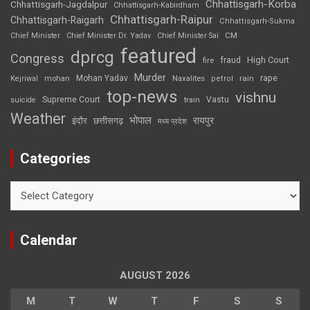
Chhattisgarh-Korba
Chhattisgarh-Jagdalpur
Chhattisgarh-Kabirdham
Chhattisgarh-Raipur
Chhattisgarh-Raigarh
Chhattisgarh-Sukma
CM
Chief Minister
Chief Minister Dr. Yadav
Chief Minister Sai
featured
dprcg
Congress
High Court
fire
fraud
Murder
rape
Mohan Yadav
Naxalites
rain
Kejriwal
mohan
petrol
top-news
vishnu
Supreme Court
Vastu
suicide
train
Weather
भोपाल
रायपुर
इंदौर
छत्तीसगढ़
मध्य प्रदेश
Categories
Categories
Calendar
AUGUST 2026
M
T
W
T
F
S
S