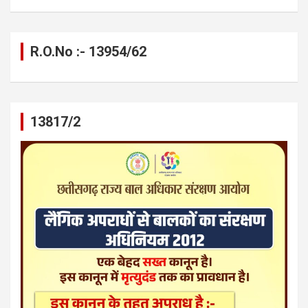
R.O.No :- 13954/62
13817/2