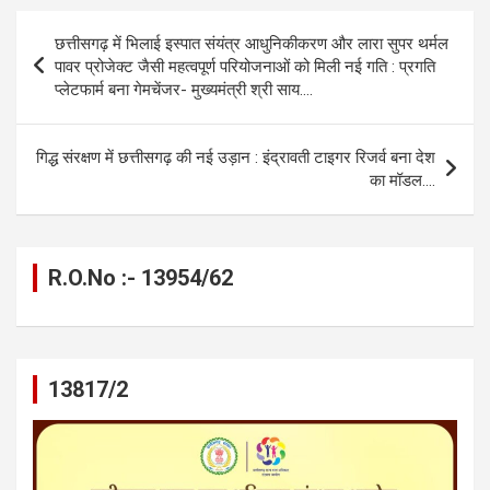
b
n
s
gr
Li
e
Post
छत्तीसगढ़ में भिलाई इस्पात संयंत्र आधुनिकीकरण और लारा सुपर थर्मल
o
g
A
a
n
navigation
पावर प्रोजेक्ट जैसी महत्वपूर्ण परियोजनाओं को मिली नई गति : प्रगति
o
er
p
m
k
प्लेटफार्म बना गेमचेंजर- मुख्यमंत्री श्री साय….
k
p
गिद्ध संरक्षण में छत्तीसगढ़ की नई उड़ान : इंद्रावती टाइगर रिजर्व बना देश
का मॉडल….
R.O.No :- 13954/62
13817/2