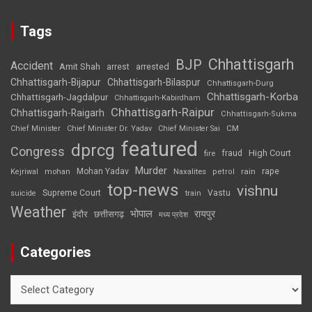
Tags
Chhattisgarh
BJP
Accident
Amit Shah
arrested
arrest
Chhattisgarh-Bijapur
Chhattisgarh-Bilaspur
Chhattisgarh-Durg
Chhattisgarh-Korba
Chhattisgarh-Jagdalpur
Chhattisgarh-Kabirdham
Chhattisgarh-Raipur
Chhattisgarh-Raigarh
Chhattisgarh-Sukma
CM
Chief Minister
Chief Minister Dr. Yadav
Chief Minister Sai
featured
dprcg
Congress
High Court
fire
fraud
Murder
rape
Mohan Yadav
Naxalites
rain
Kejriwal
mohan
petrol
top-news
vishnu
Supreme Court
Vastu
suicide
train
Weather
भोपाल
रायपुर
इंदौर
छत्तीसगढ़
मध्य प्रदेश
Categories
Categories