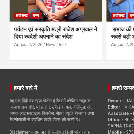
छत्तीसगढ़
राज्य
छत्तीसगढ़
राज
पर्यटन एवं संस्कृति मंत्री राजेश अग्रवाल ने
समाज की ए
दिया स्वदेशी अपनाने का संदेश
सबसे बड़ी श
August 7, 2026
News Desk
August 7, 2
हमारे बारे में
हमसे सम्पर्
यह एक हिंदी वेब न्यूज़ पोर्टल है जिसमें ब्रेकिंग न्यूज़ के
Owner -
JAI
अलावा राजनीति, प्रशासन, ट्रेंडिंग न्यूज, बॉलीवुड, खेल
Editor -
VIKA
जगत, लाइफस्टाइल, बिजनेस, सेहत, ब्यूटी, रोजगार तथा
Associate -
टेक्नोलॉजी से संबंधित खबरें पोस्ट की जाती है।
Office -
40, 
SAPNA TRACT
Disclaimer - समाचार से सम्बंधित किसी भी तरह के
Mobile -
975