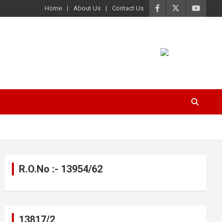
Home
About Us
Contact Us
R.O.No :- 13954/62
13817/2