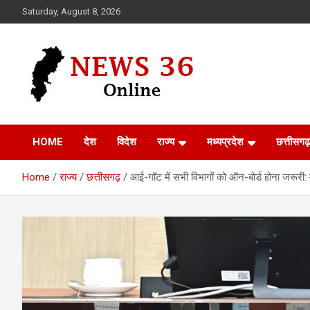
Skip
Saturday, August 8, 2026
to
content
Voice of 36garh
News 36
HOME
देश
विदेश
राज्य
मध्यप्रदेश
छत्तीसगढ़
Home
राज्य
छत्तीसगढ़
आई-गॉट में सभी विभागों को ऑन-बोर्ड होना जरूरी