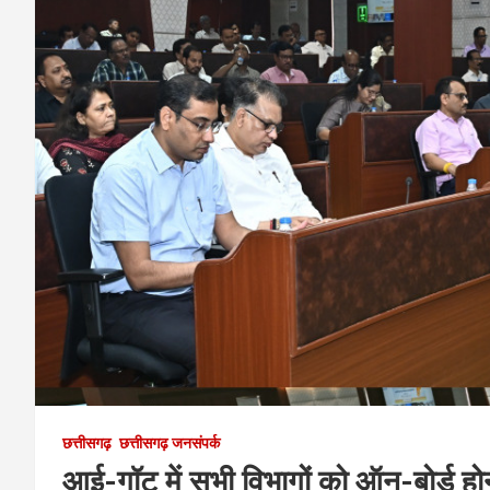
छत्तीसगढ़
छत्तीसगढ़ जनसंपर्क
आई-गॉट में सभी विभागों को ऑन-बोर्ड 