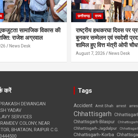
्य
छत्तीसगढ़
राज्य
कजुटता सामाजिक विकास की
राष्ट्रीय हथकरघा दिवस पर प्र
क्ति: राजेश अग्रवाल
बुनकर सम्मेलन एवं स्वदेशी प्रदर्
शामिल हुए वित्त मंत्री ओपी चौध
026
News Desk
August 7, 2026
News Desk
क करें
Tags
 PRAKASH DEWANGAN
Accident
Amit Shah
arre
arrest
SH YADAV
Chhattisgarh
Chhattisgar
LAVY SERVICES
Chhattisgarh-Bilaspur
Chhattisgar
BRAMDEV COLONY, NEAR
Chhattisgarh-Jagdalpur
Chhattisga
OR, BHATAON, RAIPUR C.G.
Chhattisgarh-Korba
Chhattisga
3444500