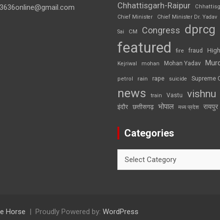
Chhattisgarh-Raipur
3636online@gmail.com
Chhattis
Chief Minister
Chief Minister Dr. Yadav
dprcg
Congress
CM
Sai
featured
High
fire
fraud
Mur
Mohan Yadav
Kejriwal
mohan
rape
Supreme 
rain
petrol
suicide
news
vishnu
Vastu
train
भोपाल
रायपुर
इंदौर
छत्तीसगढ़
मध्य प्रदेश
Categories
Categories
e Horse
Proudly Powered by:
WordPress