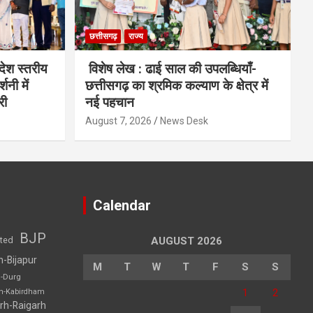
छत्तीसगढ़
राज्य
देश स्तरीय
विशेष लेख : ढाई साल की उपलब्धियाँ-
शनी में
छत्तीसगढ़ का श्रमिक कल्याण के क्षेत्र में
री
नई पहचान
August 7, 2026
News Desk
Calendar
BJP
sted
AUGUST 2026
h-Bijapur
M
T
W
T
F
S
S
h-Durg
1
2
rh-Kabirdham
rh-Raigarh