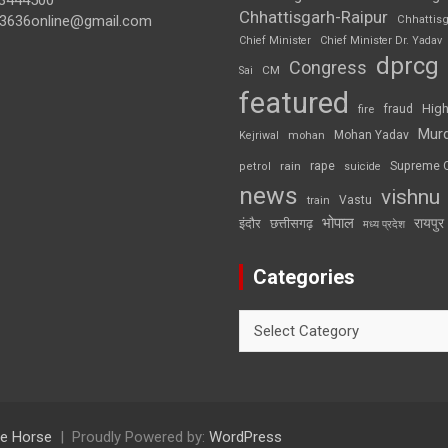
3444500
Chhattisgarh-Raipur
3636online@gmail.com
Chhattis
Chief Minister
Chief Minister Dr. Yadav
dprcg
Congress
CM
Sai
featured
High
fire
fraud
Mur
Mohan Yadav
Kejriwal
mohan
rape
Supreme 
rain
petrol
suicide
news
vishnu
Vastu
train
भोपाल
रायपुर
इंदौर
छत्तीसगढ़
मध्य प्रदेश
Categories
Categories
e Horse
Proudly Powered by:
WordPress