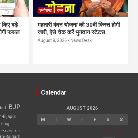
छत्तीसगढ़
राज्य
 किए बड़े
महतारी वंदन योजना की 30वीं किस्त होगी
होगी फसल
जारी, ऐसे चेक करें भुगतान स्टेटस
August 8, 2026
News Desk
Calendar
BJP
sted
AUGUST 2026
h-Bijapur
M
T
W
T
F
S
S
h-Durg
1
2
rh-Kabirdham
rh-Raigarh