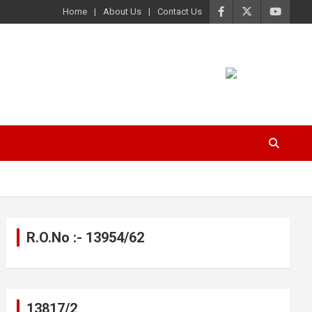
Home
About Us
Contact Us
R.O.No :- 13954/62
13817/2