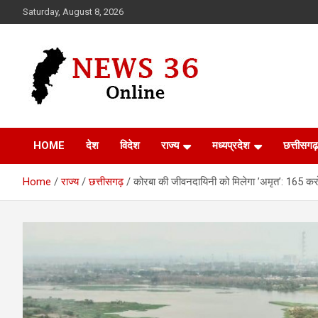
Skip
Saturday, August 8, 2026
to
content
Voice of 36garh
News 36
HOME
देश
विदेश
राज्य
मध्यप्रदेश
छत्तीसगढ़
Home
राज्य
छत्तीसगढ़
कोरबा की जीवनदायिनी को मिलेगा ’अमृत’: 165 करो