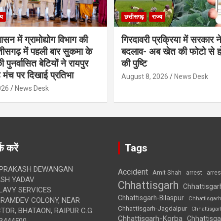
्य
छत्तीसगढ़
राज्य
शासन में ग्रामोद्योग विभाग की
गिरदावरी प्रक्रिया में सरकार ने
ीसगढ़ में पहली बार सुकमा के
बदलाव- अब खेत की फोटो से 
पुनर्वासित बेटियों ने रायपुर
की पुष्टि
े मंच पर दिखाई प्रतिभा
August 8, 2026
News Desk
026
News Desk
क करें
Tags
 PRAKASH DEWANGAN
Accident
Amit Shah
arre
arrest
SH YADAV
Chhattisgarh
Chhattisgar
LAVY SERVICES
Chhattisgarh-Bilaspur
Chhattisgar
BRAMDEV COLONY, NEAR
Chhattisgarh-Jagdalpur
Chhattisga
OR, BHATAON, RAIPUR C.G.
Chhattisgarh-Korba
Chhattisga