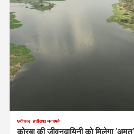
छत्तीसगढ़
छत्तीसगढ़ जनसंपर्क
कोरबा की जीवनदायिनी को मिलेगा ’अमृत