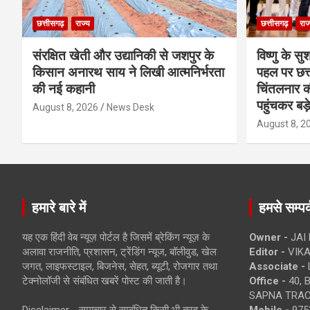
छत्तीसगढ़
राज्य
छत्तीसगढ़
राज
संरक्षित खेती और उद्यानिकी से जशपुर के
विष्णु के सु
किसान अनारथ साय ने लिखी आत्मनिर्भरता
पहल पर छत्त
की नई कहानी
चिंतलनार की 
पहुंचकर बड़
August 8, 2026
News Desk
August 8, 2
हमारे बारे में
हमसे सम्पर्
यह एक हिंदी वेब न्यूज़ पोर्टल है जिसमें ब्रेकिंग न्यूज़ के
Owner -
JAI
अलावा राजनीति, प्रशासन, ट्रेंडिंग न्यूज, बॉलीवुड, खेल
Editor -
VIKA
जगत, लाइफस्टाइल, बिजनेस, सेहत, ब्यूटी, रोजगार तथा
Associate -
टेक्नोलॉजी से संबंधित खबरें पोस्ट की जाती है।
Office -
40, 
SAPNA TRACT