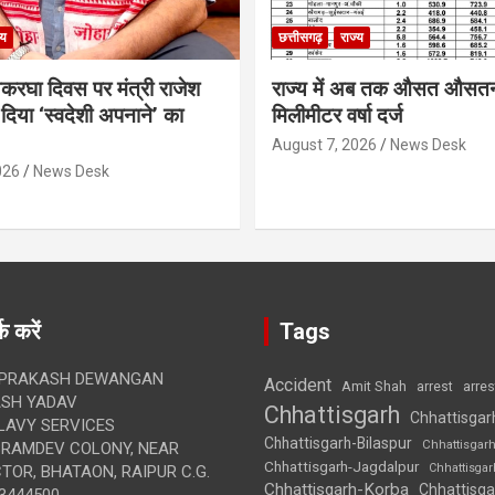
्य
छत्तीसगढ़
राज्य
थकरघा दिवस पर मंत्री राजेश
राज्य में अब तक औसत औसत
दिया ‘स्वदेशी अपनाने’ का
मिलीमीटर वर्षा दर्ज
August 7, 2026
News Desk
026
News Desk
क करें
Tags
 PRAKASH DEWANGAN
Accident
Amit Shah
arre
arrest
SH YADAV
Chhattisgarh
Chhattisgar
LAVY SERVICES
Chhattisgarh-Bilaspur
Chhattisgar
BRAMDEV COLONY, NEAR
Chhattisgarh-Jagdalpur
Chhattisga
OR, BHATAON, RAIPUR C.G.
Chhattisgarh-Korba
Chhattisga