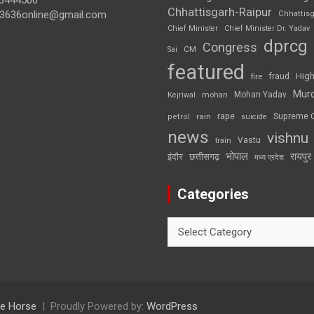
3444500
Chhattisgarh-Raipur
3636online@gmail.com
Chhattis
Chief Minister
Chief Minister Dr. Yadav
dprcg
Congress
CM
Sai
featured
High
fire
fraud
Mur
Mohan Yadav
Kejriwal
mohan
rape
Supreme 
rain
petrol
suicide
news
vishnu
Vastu
train
भोपाल
रायपुर
इंदौर
छत्तीसगढ़
मध्य प्रदेश
Categories
Categories
e Horse
Proudly Powered by:
WordPress