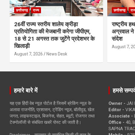
छत्तीसगढ़
राज्य
छत्तीसगढ़
राज
26वीं राज्य स्तरीय शालेय क्रीड़ा
राष्ट्रीय ह
प्रतियोगिता की मेजबानी करेगा जीपीएम,
अग्रवाल ने 
18 से 21 अगस्त तक जुटेंगे प्रदेशभर के
संदेश
खिलाड़ी
August 7, 2
August 7, 2026
News Desk
हमारे बारे में
हमसे सम्पर्
यह एक हिंदी वेब न्यूज़ पोर्टल है जिसमें ब्रेकिंग न्यूज़ के
Owner -
JAI
अलावा राजनीति, प्रशासन, ट्रेंडिंग न्यूज, बॉलीवुड, खेल
Editor -
VIKA
जगत, लाइफस्टाइल, बिजनेस, सेहत, ब्यूटी, रोजगार तथा
Associate -
टेक्नोलॉजी से संबंधित खबरें पोस्ट की जाती है।
Office -
40, 
SAPNA TRACT