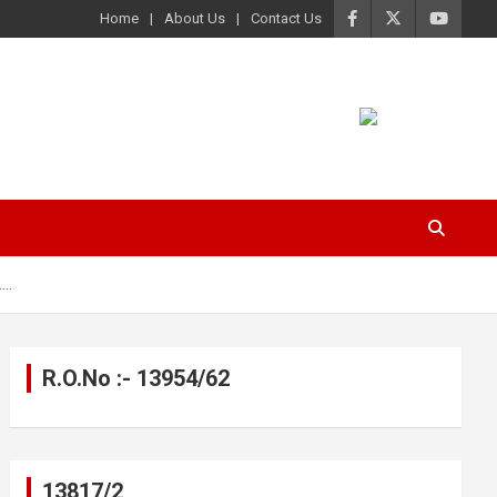
Home
About Us
Contact Us
…..
R.O.No :- 13954/62
13817/2