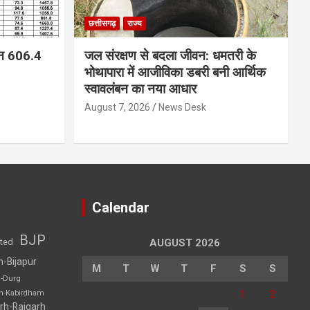
छत्तीसगढ़
राज्य
न 606.4
जल संरक्षण से बदला जीवन: धमतरी के
भोथापारा में आजीविका डबरी बनी आर्थिक
स्वावलंबन का नया आधार
August 7, 2026
News Desk
Calendar
BJP
sted
AUGUST 2026
h-Bijapur
M
T
W
T
F
S
S
h-Durg
1
2
rh-Kabirdham
rh-Raigarh