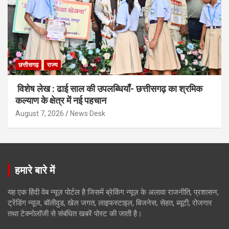
छत्तीसगढ़
राज्य
विशेष लेख : ढाई साल की उपलब्धियाँ- छत्तीसगढ़ का श्रमिक
कल्याण के क्षेत्र में नई पहचान
August 7, 2026
News Desk
हमारे बारे में
यह एक हिंदी वेब न्यूज़ पोर्टल है जिसमें ब्रेकिंग न्यूज़ के अलावा राजनीति, प्रशासन,
ट्रेंडिंग न्यूज, बॉलीवुड, खेल जगत, लाइफस्टाइल, बिजनेस, सेहत, ब्यूटी, रोजगार
तथा टेक्नोलॉजी से संबंधित खबरें पोस्ट की जाती है।