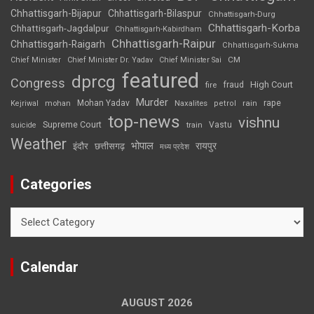
Chhattisgarh-Bijapur
Chhattisgarh-Bilaspur
Chhattisgarh-Durg
Chhattisgarh-Korba
Chhattisgarh-Jagdalpur
Chhattisgarh-Kabirdham
Chhattisgarh-Raipur
Chhattisgarh-Raigarh
Chhattisgarh-Sukma
CM
Chief Minister
Chief Minister Dr. Yadav
Chief Minister Sai
featured
dprcg
Congress
High Court
fire
fraud
Murder
rape
Mohan Yadav
Naxalites
rain
Kejriwal
mohan
petrol
top-news
vishnu
Supreme Court
Vastu
suicide
train
Weather
भोपाल
रायपुर
इंदौर
छत्तीसगढ़
मध्य प्रदेश
Categories
Categories
Calendar
AUGUST 2026