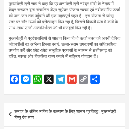
मुख्यमंत्री श्री साय ने कहा कि प्रधानमंत्री श्री नरेंद्र मोदी के नेतृत्व में
केंद्र सरकार द्वारा संचालित पीएम सूर्यघर योजना स्वच्छ एवं नवीकरणीय ऊर्जा
को जन-जन तक पहुँचाने की एक महत्वपूर्ण पहल है। इस योजना से घरेलू
स्तर पर सौर ऊर्जा को प्रोत्साहन मिल रहा है, जिससे बिजली व्यय में कमी के
साथ-साथ ऊर्जा आत्मनिर्भरता को भी मजबूती मिल रही है।
मुख्यमंत्री ने प्रदेशवासियों से आह्वान किया कि वे ऊर्जा बचत को अपनी दैनिक
जीवनशैली का अभिन्न हिस्सा बनाएं, ऊर्जा-सक्षम उपकरणों का अधिकाधिक
उपयोग करें और छोटे-छोटे सामूहिक प्रयासों के माध्यम से छत्तीसगढ़ को
हरित, स्वच्छ और विकसित राज्य बनाने में सक्रिय योगदान दें।
F
M
W
X
T
G
C
S
a
es
h
el
m
o
h
ce
se
at
e
ail
py
ar
b
n
s
gr
Li
e
Post
समाज के अंतिम व्यक्ति के कल्याण के लिए शासन प्रतिबद्ध : मुख्यमंत्री
o
g
A
a
n
navigation
विष्णु देव साय….
o
er
p
m
k