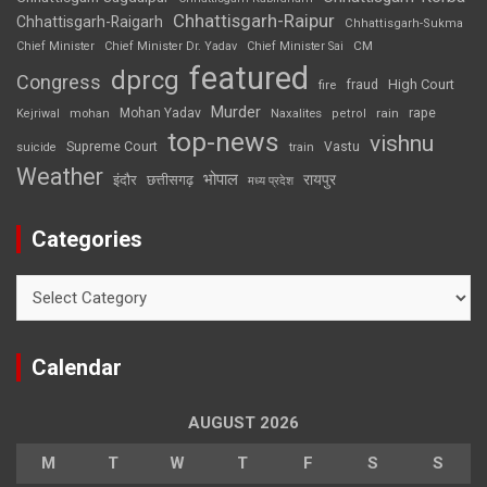
Chhattisgarh-Raipur
Chhattisgarh-Raigarh
Chhattisgarh-Sukma
CM
Chief Minister
Chief Minister Dr. Yadav
Chief Minister Sai
featured
dprcg
Congress
High Court
fire
fraud
Murder
rape
Mohan Yadav
Naxalites
rain
Kejriwal
mohan
petrol
top-news
vishnu
Supreme Court
Vastu
suicide
train
Weather
भोपाल
रायपुर
इंदौर
छत्तीसगढ़
मध्य प्रदेश
Categories
Categories
Calendar
AUGUST 2026
M
T
W
T
F
S
S