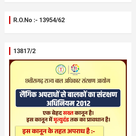
R.O.No :- 13954/62
13817/2