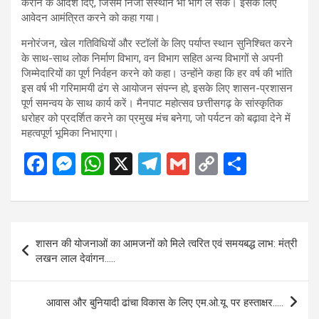
कराने के आदेश दिए, जिसमें निजी संस्थान भी भाग ले सकें। इसके लिए
आवेदन आमंत्रित करने को कहा गया।
मनोरंजन, खेल गतिविधियों और स्टॉलों के लिए पर्याप्त स्थान सुनिश्चित करने
के साथ-साथ लोक निर्माण विभाग, वन विभाग सहित अन्य विभागों से अपनी
जिम्मेदारियों का पूर्ण निर्वहन करने को कहा। उन्होंने कहा कि हर वर्ष की भांति
इस वर्ष भी गरिमामयी ढंग से आयोजन संपन्न हो, इसके लिए शासन-प्रशासन
पूर्ण समन्वय के साथ कार्य करें। मैनपाट महोत्सव छत्तीसगढ़ के सांस्कृतिक
धरोहर को प्रदर्शित करने का प्रमुख मंच बनेगा, जो पर्यटन को बढ़ावा देने में
महत्वपूर्ण भूमिका निभाएगा।
F
M
W
X
T
G
C
S
a
es
h
el
m
o
h
ce
se
at
e
ail
py
ar
b
n
s
gr
Li
e
Post
शासन की योजनाओं का आमजनों को मिले त्वरित एवं समयबद्ध लाभ: मंत्री
o
g
A
a
n
navigation
लखन लाल देवांगन…..
o
er
p
m
k
k
p
आवास और बुनियादी ढांचा विकास के लिए एम.ओ.यू. पर हस्ताक्षर…..