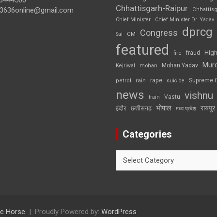
3444500
Chhattisgarh-Raipur
3636online@gmail.com
Chhattis
Chief Minister
Chief Minister Dr. Yadav
dprcg
Congress
CM
Sai
featured
High
fire
fraud
Mur
Mohan Yadav
Kejriwal
mohan
rape
Supreme 
rain
petrol
suicide
news
vishnu
Vastu
train
भोपाल
रायपुर
इंदौर
छत्तीसगढ़
मध्य प्रदेश
Categories
Categories
e Horse
Proudly Powered by:
WordPress