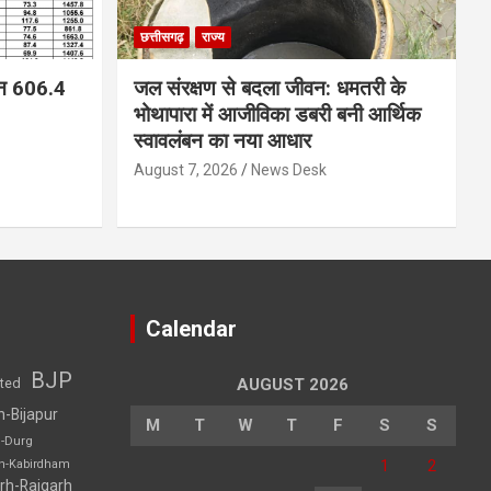
छत्तीसगढ़
राज्य
न 606.4
जल संरक्षण से बदला जीवन: धमतरी के
भोथापारा में आजीविका डबरी बनी आर्थिक
स्वावलंबन का नया आधार
August 7, 2026
News Desk
Calendar
BJP
sted
AUGUST 2026
h-Bijapur
M
T
W
T
F
S
S
h-Durg
1
2
rh-Kabirdham
rh-Raigarh