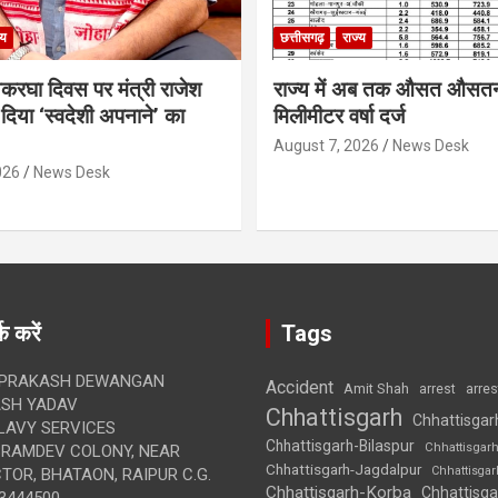
्य
छत्तीसगढ़
राज्य
थकरघा दिवस पर मंत्री राजेश
राज्य में अब तक औसत औसत
दिया ‘स्वदेशी अपनाने’ का
मिलीमीटर वर्षा दर्ज
August 7, 2026
News Desk
026
News Desk
क करें
Tags
 PRAKASH DEWANGAN
Accident
Amit Shah
arre
arrest
SH YADAV
Chhattisgarh
Chhattisgar
LAVY SERVICES
Chhattisgarh-Bilaspur
Chhattisgar
BRAMDEV COLONY, NEAR
Chhattisgarh-Jagdalpur
Chhattisga
OR, BHATAON, RAIPUR C.G.
Chhattisgarh-Korba
Chhattisga