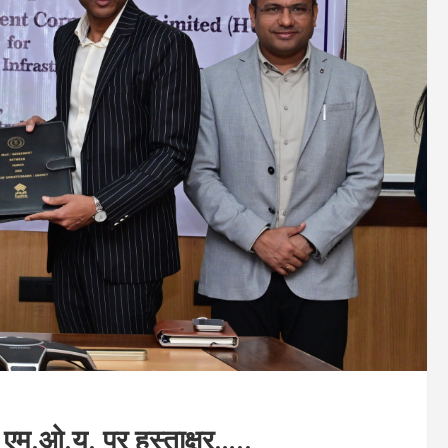
एम.ओ.यू. पर हस्ताक्षर…..