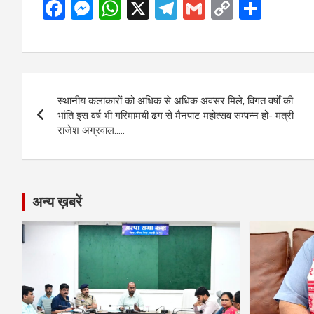
F
M
W
X
T
G
C
S
a
es
h
el
m
o
h
ce
se
at
e
ail
py
ar
b
n
s
gr
Li
e
Post
o
g
A
a
n
स्थानीय कलाकारों को अधिक से अधिक अवसर मिले, विगत वर्षों की
navigation
o
er
p
m
k
भांति इस वर्ष भी गरिमामयी ढंग से मैनपाट महोत्सव सम्पन्न हो- मंत्री
राजेश अग्रवाल…..
k
p
अन्य ख़बरें