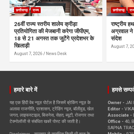
छत्तीसगढ़
राज्य
छत्तीसगढ़
राज
26वीं राज्य स्तरीय शालेय क्रीड़ा
राष्ट्रीय ह
प्रतियोगिता की मेजबानी करेगा जीपीएम,
अग्रवाल ने 
18 से 21 अगस्त तक जुटेंगे प्रदेशभर के
संदेश
खिलाड़ी
August 7, 2
August 7, 2026
News Desk
हमारे बारे में
हमसे सम्पर्
यह एक हिंदी वेब न्यूज़ पोर्टल है जिसमें ब्रेकिंग न्यूज़ के
Owner -
JAI
अलावा राजनीति, प्रशासन, ट्रेंडिंग न्यूज, बॉलीवुड, खेल
Editor -
VIKA
जगत, लाइफस्टाइल, बिजनेस, सेहत, ब्यूटी, रोजगार तथा
Associate -
टेक्नोलॉजी से संबंधित खबरें पोस्ट की जाती है।
Office -
40, 
SAPNA TRACT