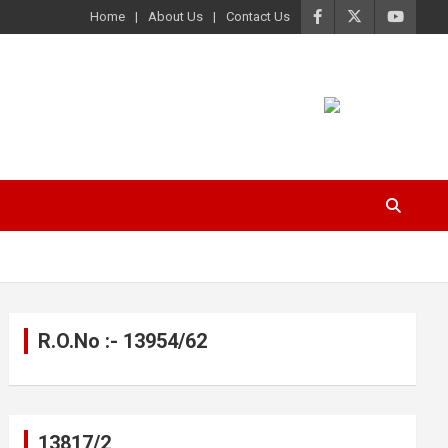
Home
About Us
Contact Us
R.O.No :- 13954/62
13817/2