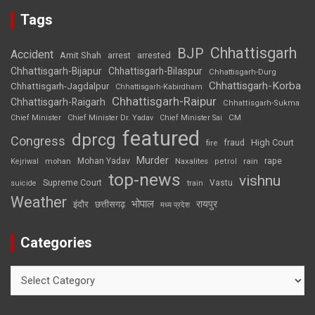
Tags
Chhattisgarh
BJP
Accident
Amit Shah
arrested
arrest
Chhattisgarh-Bijapur
Chhattisgarh-Bilaspur
Chhattisgarh-Durg
Chhattisgarh-Korba
Chhattisgarh-Jagdalpur
Chhattisgarh-Kabirdham
Chhattisgarh-Raipur
Chhattisgarh-Raigarh
Chhattisgarh-Sukma
CM
Chief Minister
Chief Minister Dr. Yadav
Chief Minister Sai
featured
dprcg
Congress
High Court
fire
fraud
Murder
rape
Mohan Yadav
Naxalites
rain
Kejriwal
mohan
petrol
top-news
vishnu
Supreme Court
Vastu
suicide
train
Weather
भोपाल
रायपुर
इंदौर
छत्तीसगढ़
मध्य प्रदेश
Categories
Categories