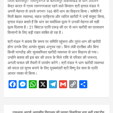
जिला बलरामपुर- रामानुजगंज के बलरामपुर विकासखंड के धान उपार्जन
केंद्र बरदर में ग्राम रामनगरकला रहने वाले किसान श्री मृणाल मंडल ने
अपनी मेहनत से उपजे लगभग 166 बोरी धान का विक्रय किया। समिति में
मिली बेहतर व्यवस्था, सहज प्रक्रिया और त्वरित खरीदी ने उन्हें संतुष्ट किया,
मृणाल मंडल बताते हैं कि धान का सर्वाधिक मूल्य ने उनकी मेहनत को सही
मूल्य दिलाया है। 21 क्विंटल प्रति एकड़ की दर से धान खरीदी का प्रावधान
किसानों के लिए बड़ी राहत साबित हो रहा है।
श्री मंडल ने बताया कि समय पर समिति पहुंचना और तुरंत धान की खरीदी
होना उनके लिए अत्यंत सुखद अनुभव रहा। बिना लंबी प्रतीक्षा और बिना
किसी भागदौड़ और सुव्यवस्थित खरीदी व्यवस्था से धान विक्रय हो गया।
उन्होंने बताया की इस बार की उपज के मिले राशि से परिवार की जरूरत,
अगली फसल की तैयारी में उपयोग करेंगे। श्री मंडल ने धान खरीदी व्यवस्था
को सरल एवं सुगम बनाने के लिए मुख्यमंत्री श्री विष्णु देव साय के प्रति
आभार व्यक्त भी किया।
F
M
W
X
T
G
C
S
a
es
h
el
m
o
h
ce
se
at
e
ail
py
ar
b
n
s
gr
Li
e
Post
एकलव्य आदर्श आवासीय विद्यालय की छात्रा निहारिका नाग बनी राष्ट्रीय