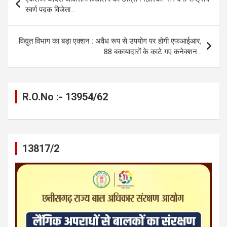
o
g
A
a
n
navigation
स्वर्ण पदक विजेता…
o
er
p
m
k
k
p
विद्युत विभाग का बड़ा एक्शन : अवैध रूप से उपयोग पर होगी एफआईआर,
88 बकायादारों के काटे गए कनेक्शन…
R.O.No :- 13954/62
13817/2