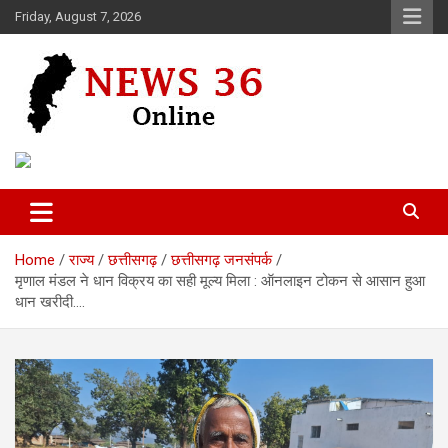
Skip
Friday, August 7, 2026
to
content
Voice of 36garh
News 36
Home
राज्य
छत्तीसगढ़
छत्तीसगढ़ जनसंपर्क
मृणाल मंडल ने धान विक्रय का सही मूल्य मिला : ऑनलाइन टोकन से आसान हुआ
धान खरीदी….