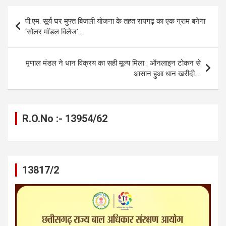
b
n
s
gr
Li
e
Post
पी.एम. सूर्य घर मुफ्त बिजली योजना के तहत रायगढ़ का एक ग्राम बनेगा
o
g
A
a
n
navigation
‘सोलर मॉडल विलेज’….
o
er
p
m
k
k
p
मृणाल मंडल ने धान विक्रय का सही मूल्य मिला : ऑनलाइन टोकन से
आसान हुआ धान खरीदी….
R.O.No :- 13954/62
13817/2