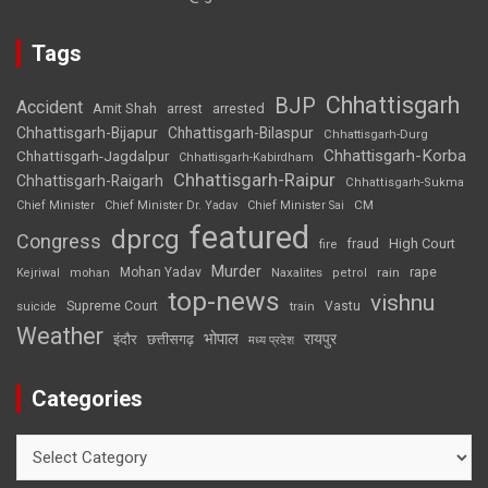
Tags
Chhattisgarh
BJP
Accident
Amit Shah
arrested
arrest
Chhattisgarh-Bijapur
Chhattisgarh-Bilaspur
Chhattisgarh-Durg
Chhattisgarh-Korba
Chhattisgarh-Jagdalpur
Chhattisgarh-Kabirdham
Chhattisgarh-Raipur
Chhattisgarh-Raigarh
Chhattisgarh-Sukma
CM
Chief Minister
Chief Minister Dr. Yadav
Chief Minister Sai
featured
dprcg
Congress
High Court
fire
fraud
Murder
rape
Mohan Yadav
Naxalites
rain
Kejriwal
mohan
petrol
top-news
vishnu
Supreme Court
Vastu
suicide
train
Weather
भोपाल
रायपुर
इंदौर
छत्तीसगढ़
मध्य प्रदेश
Categories
Categories