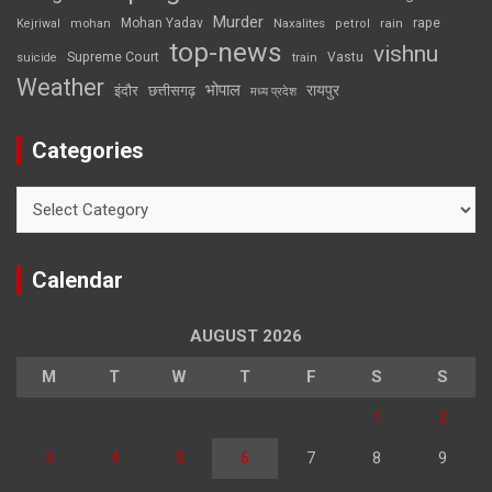
Murder
rape
Mohan Yadav
Naxalites
rain
Kejriwal
mohan
petrol
top-news
vishnu
Supreme Court
Vastu
suicide
train
Weather
भोपाल
रायपुर
इंदौर
छत्तीसगढ़
मध्य प्रदेश
Categories
Categories
Calendar
AUGUST 2026
M
T
W
T
F
S
S
1
2
3
4
5
6
7
8
9