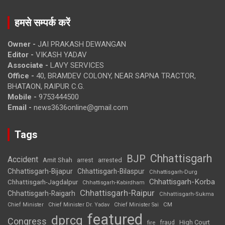
हमसे सम्पर्क करें
Owner -
JAI PRAKASH DEWANGAN
Editor -
VIKASH YADAV
Associate -
LAVY SERVICES
Office -
40, BRAMDEV COLONY, NEAR SAPNA TRACTOR,
BHATAON, RAIPUR C.G.
Mobile -
9753444500
Email -
news3636online@gmail.com
Tags
Chhattisgarh
BJP
Accident
Amit Shah
arrested
arrest
Chhattisgarh-Bijapur
Chhattisgarh-Bilaspur
Chhattisgarh-Durg
Chhattisgarh-Korba
Chhattisgarh-Jagdalpur
Chhattisgarh-Kabirdham
Chhattisgarh-Raipur
Chhattisgarh-Raigarh
Chhattisgarh-Sukma
CM
Chief Minister
Chief Minister Dr. Yadav
Chief Minister Sai
featured
dprcg
Congress
High Court
fire
fraud