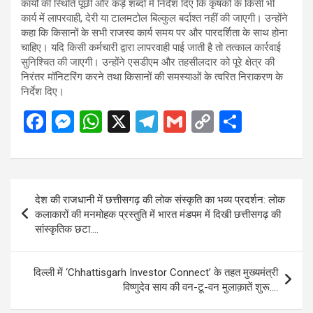
कार्यों की स्थिति पूछी और कड़े शब्दों में निर्देश दिए कि कृषकों के किसी भी
कार्य में लापरवाही, देरी या टालमटोल बिल्कुल बर्दाश्त नहीं की जाएगी। उन्होंने
कहा कि किसानों के सभी राजस्व कार्य समय पर और पारदर्शिता के साथ होना
चाहिए। यदि किसी कर्मचारी द्वारा लापरवाही पाई जाती है तो तत्काल कार्रवाई
सुनिश्चित की जाएगी। उन्होंने एसडीएम और तहसीलदार को पूरे क्षेत्र की
निरंतर मॉनिटरिंग करने तथा किसानों की समस्याओं के त्वरित निराकरण के
निर्देश दिए।
F
M
W
X
T
G
C
S
a
es
h
el
m
o
h
ce
se
at
e
ail
py
ar
b
n
s
gr
Li
e
Post
देश की राजधानी में छत्तीसगढ़ की लोक संस्कृति का भव्य प्रदर्शन: लोक
o
g
A
a
n
navigation
कलाकारों की मनमोहक प्रस्तुति में भारत मंडपम में दिखी छत्तीसगढ़ की
o
er
p
m
k
सांस्कृतिक छटा….
k
p
दिल्ली में ‘Chhattisgarh Investor Connect’ के तहत मुख्यमंत्री
विष्णुदेव साय की वन-टू-वन मुलाक़ातें शुरू….