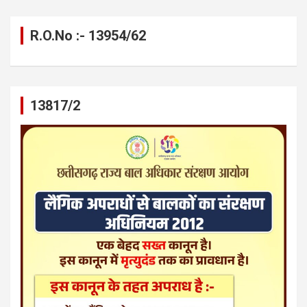
R.O.No :- 13954/62
13817/2