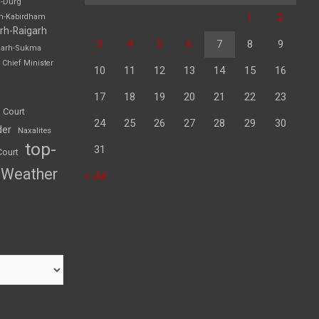
h-Durg
1
2
rh-Kabirdham
rh-Raigarh
3
4
5
6
7
8
9
garh-Sukma
Chief Minister
10
11
12
13
14
15
16
17
18
19
20
21
22
23
 Court
24
25
26
27
28
29
30
der
Naxalites
top-
31
Court
Weather
« Jul