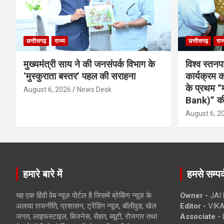
छत्तीसगढ़
राज्य
छत्तीसगढ़
राज
मुख्यमंत्री साय ने की जनसंपर्क विभाग के
विश्व स्तनप
‘मुस्कुराता बस्तर’ पहल की सराहना
कार्यक्रम
के प्रथम “
August 6, 2026
News Desk
Bank)” की
August 6, 2
हमारे बारे में
हमसे सम्पर्
यह एक हिंदी वेब न्यूज़ पोर्टल है जिसमें ब्रेकिंग न्यूज़ के
Owner -
JAI
अलावा राजनीति, प्रशासन, ट्रेंडिंग न्यूज, बॉलीवुड, खेल
Editor -
VIKA
जगत, लाइफस्टाइल, बिजनेस, सेहत, ब्यूटी, रोजगार तथा
Associate -