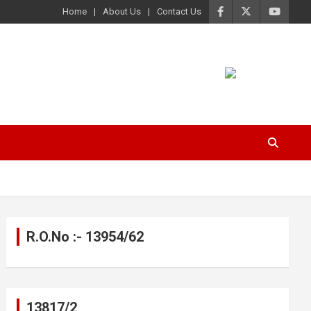
Home
About Us
Contact Us
R.O.No :- 13954/62
13817/2