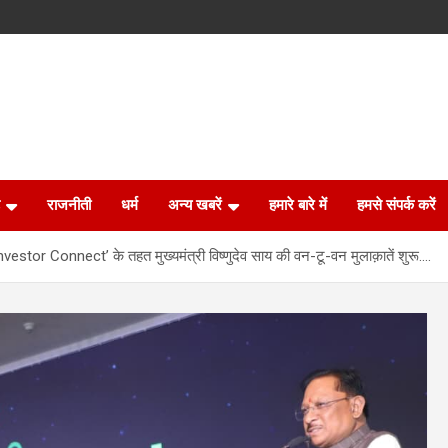
राजनीती
धर्म
अन्य खबरें
हमारे बारे में
हमसे संपर्क करें
nvestor Connect’ के तहत मुख्यमंत्री विष्णुदेव साय की वन-टू-वन मुलाक़ातें शुरू….