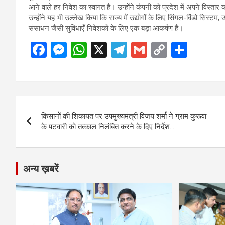
आने वाले हर निवेश का स्वागत है। उन्होंने कंपनी को प्रदेश में अपने विस्
उन्होंने यह भी उल्लेख किया कि राज्य में उद्योगों के लिए सिंगल-विंडो सिस्
संसाधन जैसी सुविधाएँ निवेशकों के लिए एक बड़ा आकर्षण हैं।
F
M
W
X
T
G
C
S
a
es
h
el
m
o
h
ce
se
at
e
ail
py
ar
b
n
s
gr
Li
e
Post
o
g
A
a
n
किसानों की शिकायत पर उपमुख्यमंत्री विजय शर्मा ने ग्राम कुरूवा
navigation
o
er
p
m
k
के पटवारी को तत्काल निलंबित करने के दिए निर्देश…
k
p
अन्य ख़बरें