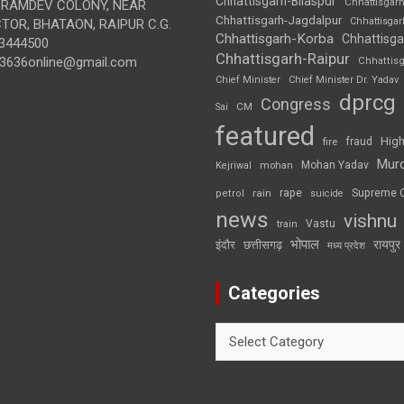
Chhattisgarh-Bilaspur
Chhattisgar
BRAMDEV COLONY, NEAR
Chhattisgarh-Jagdalpur
Chhattisga
OR, BHATAON, RAIPUR C.G.
Chhattisgarh-Korba
Chhattisga
3444500
Chhattisgarh-Raipur
3636online@gmail.com
Chhattis
Chief Minister
Chief Minister Dr. Yadav
dprcg
Congress
CM
Sai
featured
High
fire
fraud
Mur
Mohan Yadav
Kejriwal
mohan
rape
Supreme 
rain
petrol
suicide
news
vishnu
Vastu
train
भोपाल
रायपुर
इंदौर
छत्तीसगढ़
मध्य प्रदेश
Categories
Categories