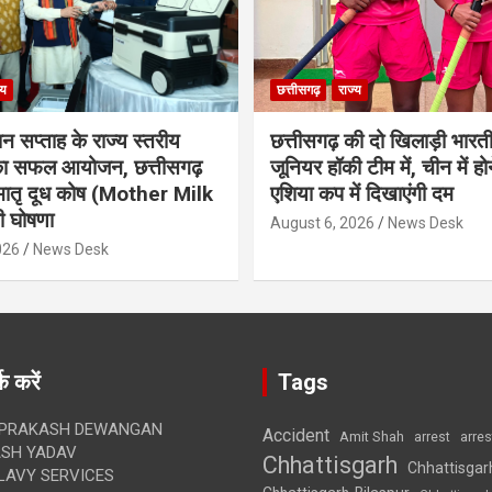
्य
छत्तीसगढ़
राज्य
ान सप्ताह के राज्य स्तरीय
छत्तीसगढ़ की दो खिलाड़ी भारत
 का सफल आयोजन, छत्तीसगढ़
जूनियर हॉकी टीम में, चीन में होन
मातृ दूध कोष (Mother Milk
एशिया कप में दिखाएंगी दम
 घोषणा
August 6, 2026
News Desk
026
News Desk
क करें
Tags
 PRAKASH DEWANGAN
Accident
Amit Shah
arre
arrest
SH YADAV
Chhattisgarh
Chhattisgar
LAVY SERVICES