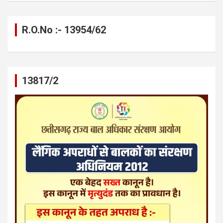
R.O.No :- 13954/62
13817/2