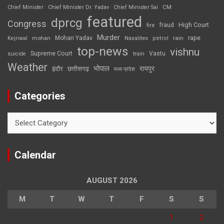
CM
Chief Minister
Chief Minister Dr. Yadav
Chief Minister Sai
featured
dprcg
Congress
High Court
fire
fraud
Murder
rape
Mohan Yadav
Naxalites
rain
Kejriwal
mohan
petrol
top-news
vishnu
Supreme Court
Vastu
suicide
train
Weather
भोपाल
रायपुर
इंदौर
छत्तीसगढ़
मध्य प्रदेश
Categories
Categories
Calendar
AUGUST 2026
M
T
W
T
F
S
S
1
2