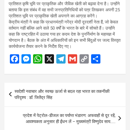
प्रतिशत कृषि भूमि पर प्राकृतिक और जैविक खेती को बढ़ावा देना है। उन्होंने
बताया कि इस संबंध में वह सभी जनप्रतिनिधियों को पत्र लिखकर अपनी 25
प्रतिशत भूमि पर प्राकृतिक खेती अपनाने का आग्रह करेंगे।
केंद्रीय मंत्री ने कहा कि प्रधानमंत्री नरेंद्र मोदी दूरदर्शी नेता हैं, जो केवल
वर्तमान नहीं बल्कि आने वाले 50 वर्षों के भारत के बारे में सोचते हैं। उन्होंने
कहा कि राष्ट्रहित में उठाया गया हर कदम देश के पुनर्निर्माण के महायज्ञ में
योगदान है। बैठक के अंत में अधिकारियों को इन सभी बिंदुओं पर जल्द विस्तृत
कार्ययोजना तैयार करने के निर्देश दिए गए।
F
M
W
X
T
G
C
S
a
es
h
el
m
o
h
ce
se
at
e
ail
py
ar
b
n
s
gr
Li
e
Post
स्वदेशी नवाचार और स्वच्छ ऊर्जा से बदल रहा भारत का तकनीकी
o
g
A
a
n
navigation
परिदृश्य : डॉ. जितेंद्र सिंह
o
er
p
m
k
k
p
प्रदेश में पेट्रोल-डीजल का पर्याप्त भंडारण: अफवाहों से दूर रहें,
आवश्यकता अनुसार ही ईंधन लें – मुख्यमंत्री विष्णुदेव साय……