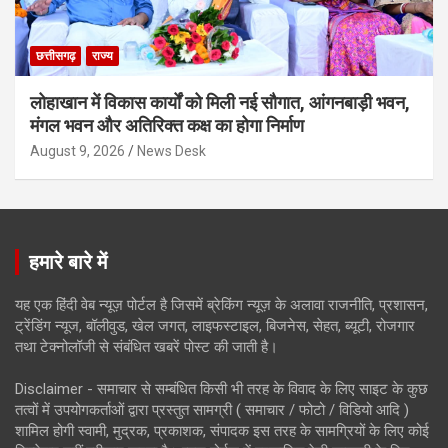
छत्तीसगढ़
राज्य
लोहाखान में विकास कार्यों को मिली नई सौगात, आंगनबाड़ी भवन,
मंगल भवन और अतिरिक्त कक्ष का होगा निर्माण
August 9, 2026
News Desk
हमारे बारे में
यह एक हिंदी वेब न्यूज़ पोर्टल है जिसमें ब्रेकिंग न्यूज़ के अलावा राजनीति, प्रशासन,
ट्रेंडिंग न्यूज, बॉलीवुड, खेल जगत, लाइफस्टाइल, बिजनेस, सेहत, ब्यूटी, रोजगार
तथा टेक्नोलॉजी से संबंधित खबरें पोस्ट की जाती है।
Disclaimer - समाचार से सम्बंधित किसी भी तरह के विवाद के लिए साइट के कुछ
तत्वों में उपयोगकर्ताओं द्वारा प्रस्तुत सामग्री ( समाचार / फोटो / विडियो आदि )
शामिल होगी स्वामी, मुद्रक, प्रकाशक, संपादक इस तरह के सामग्रियों के लिए कोई