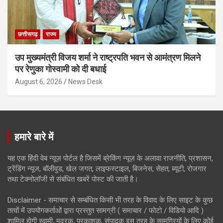
छत्तीसगढ़
राज्य
उप मुख्यमंत्री विजय शर्मा ने राष्ट्रपति भवन से आमंत्रण मिलने
पर रेणुका गोस्वामी को दी बधाई
August 6, 2026
News Desk
हमारे बारे में
यह एक हिंदी वेब न्यूज़ पोर्टल है जिसमें ब्रेकिंग न्यूज़ के अलावा राजनीति, प्रशासन,
ट्रेंडिंग न्यूज, बॉलीवुड, खेल जगत, लाइफस्टाइल, बिजनेस, सेहत, ब्यूटी, रोजगार
तथा टेक्नोलॉजी से संबंधित खबरें पोस्ट की जाती है।
Disclaimer - समाचार से सम्बंधित किसी भी तरह के विवाद के लिए साइट के कुछ
तत्वों में उपयोगकर्ताओं द्वारा प्रस्तुत सामग्री ( समाचार / फोटो / विडियो आदि )
शामिल होगी स्वामी, मुद्रक, प्रकाशक, संपादक इस तरह के सामग्रियों के लिए कोई