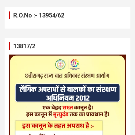
R.O.No :- 13954/62
13817/2