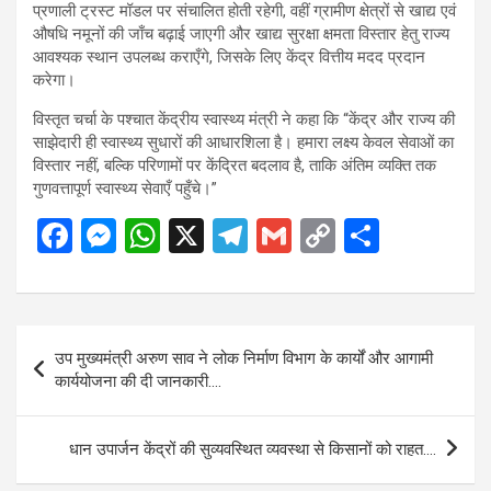
प्रणाली ट्रस्ट मॉडल पर संचालित होती रहेगी, वहीं ग्रामीण क्षेत्रों से खाद्य एवं
औषधि नमूनों की जाँच बढ़ाई जाएगी और खाद्य सुरक्षा क्षमता विस्तार हेतु राज्य
आवश्यक स्थान उपलब्ध कराएँगे, जिसके लिए केंद्र वित्तीय मदद प्रदान
करेगा।
विस्तृत चर्चा के पश्चात केंद्रीय स्वास्थ्य मंत्री ने कहा कि “केंद्र और राज्य की
साझेदारी ही स्वास्थ्य सुधारों की आधारशिला है। हमारा लक्ष्य केवल सेवाओं का
विस्तार नहीं, बल्कि परिणामों पर केंद्रित बदलाव है, ताकि अंतिम व्यक्ति तक
गुणवत्तापूर्ण स्वास्थ्य सेवाएँ पहुँचे।”
F
M
W
X
T
G
C
S
a
es
h
el
m
o
h
ce
se
at
e
ail
py
ar
b
n
s
gr
Li
e
Post
उप मुख्यमंत्री अरुण साव ने लोक निर्माण विभाग के कार्यों और आगामी
o
g
A
a
n
navigation
कार्ययोजना की दी जानकारी….
o
er
p
m
k
k
p
धान उपार्जन केंद्रों की सुव्यवस्थित व्यवस्था से किसानों को राहत….