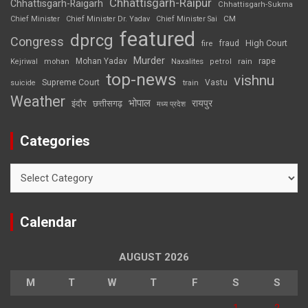
Chhattisgarh-Raipur
Chhattisgarh-Raigarh
Chhattisgarh-Sukma
CM
Chief Minister
Chief Minister Dr. Yadav
Chief Minister Sai
featured
dprcg
Congress
High Court
fire
fraud
Murder
rape
Mohan Yadav
Naxalites
rain
Kejriwal
mohan
petrol
top-news
vishnu
Supreme Court
Vastu
suicide
train
Weather
भोपाल
रायपुर
इंदौर
छत्तीसगढ़
मध्य प्रदेश
Categories
Categories
Calendar
AUGUST 2026
M
T
W
T
F
S
S