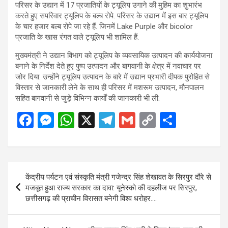
परिसर के उद्यान में 17 प्रजातियों के ट्यूलिप उगाने की मुहिम का शुभारंभ
करते हुए सपरिवार ट्यूलिप के बल्ब रोपे. परिसर के उद्यान में इस बार ट्यूलिप
के चार हजार बल्ब रोपे जा रहे हैं. जिनमें Lake Purple और bicolor
प्रजाति के खास रंगत वाले ट्यूलिप भी शामिल हैं.
मुख्यमंत्री ने उद्यान विभाग को ट्यूलिप के व्यवसायिक उत्पादन की कार्ययोजना
बनाने के निर्देश देते हुए पुष्प उत्पादन और बागवानी के क्षेत्र में नवाचार पर
जोर दिया. उन्होंने ट्यूलिप उत्पादन के बारे में उद्यान प्रभारी दीपक पुरोहित से
विस्तार से जानकारी लेने के साथ ही परिसर में मशरूम उत्पादन, मौनपालन
सहित बागवानी से जुड़े विभिन्न कार्यों की जानकारी भी ली.
F
M
W
X
T
G
C
S
a
es
h
el
m
o
h
ce
se
at
e
ail
py
ar
b
n
s
gr
Li
e
Post
केंद्रीय पर्यटन एवं संस्कृति मंत्री गजेन्द्र सिंह शेखावत के सिरपुर दौरे से
o
g
A
a
n
navigation
मजबूत हुआ राज्य सरकार का दावा: यूनेस्को की दहलीज पर सिरपुर,
o
er
p
m
k
छत्तीसगढ़ की प्राचीन विरासत बनेगी विश्व धरोहर….
k
p