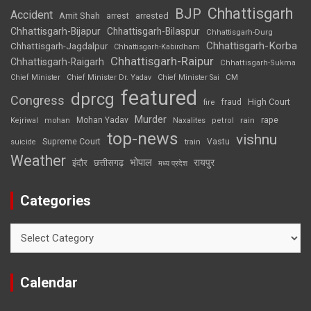
Chhattisgarh
BJP
Accident
Amit Shah
arrested
arrest
Chhattisgarh-Bijapur
Chhattisgarh-Bilaspur
Chhattisgarh-Durg
Chhattisgarh-Korba
Chhattisgarh-Jagdalpur
Chhattisgarh-Kabirdham
Chhattisgarh-Raipur
Chhattisgarh-Raigarh
Chhattisgarh-Sukma
CM
Chief Minister
Chief Minister Dr. Yadav
Chief Minister Sai
featured
dprcg
Congress
High Court
fire
fraud
Murder
rape
Mohan Yadav
Naxalites
rain
Kejriwal
mohan
petrol
top-news
vishnu
Supreme Court
Vastu
suicide
train
Weather
भोपाल
रायपुर
इंदौर
छत्तीसगढ़
मध्य प्रदेश
Categories
Categories
Calendar