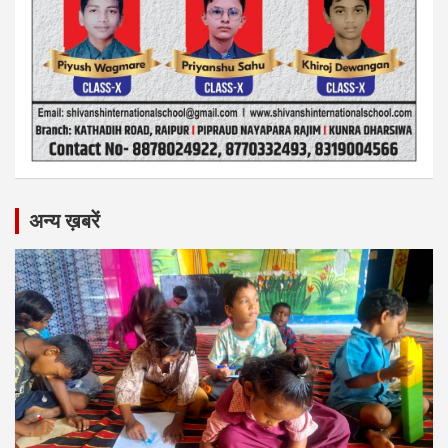
अन्य ख़बरें