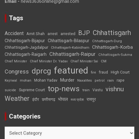
Email -
news3636online@gmail.com
Tags
Chhattisgarh
BJP
Accident
Amit Shah
arrested
arrest
Chhattisgarh-Bijapur
Chhattisgarh-Bilaspur
Chhattisgarh-Durg
Chhattisgarh-Korba
Chhattisgarh-Jagdalpur
Chhattisgarh-Kabirdham
Chhattisgarh-Raipur
Chhattisgarh-Raigarh
Chhattisgarh-Sukma
CM
Chief Minister
Chief Minister Dr. Yadav
Chief Minister Sai
featured
dprcg
Congress
High Court
fire
fraud
Murder
rape
Mohan Yadav
Naxalites
rain
Kejriwal
mohan
petrol
top-news
vishnu
Supreme Court
Vastu
suicide
train
Weather
भोपाल
रायपुर
इंदौर
छत्तीसगढ़
मध्य प्रदेश
Categories
Categories