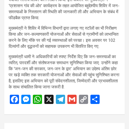
‘प्रशासन गांव की ओर’ कार्यक्रम के तहत आयोजित बहुद्देश्यीय शिविर में जन-
समस्याओं के निस्तारण की स्थिति की जानकारी ली और अभियान के संबंध में
फीडबैक प्राप्त किया.
मुख्यमंत्री ने शिविर में विभिन्न विभागों द्वारा लगाए गए स्टॉलों का भी निरीक्षण
किया और जन-कल्याणकारी योजनाओं और सेवाओं से ग्रामीणों को लाभान्वित
करने के लिए मौके पर की गई व्यवस्थाओं को परखा। इस अवसर पर 102
दिव्यांगों और वृद्धजनों को सहायक उपकरण भी वितरित किए गए.
मुख्यमंत्री धामी ने अधिकारियों को स्पष्ट निर्देश दिए कि जन-समस्याओं का
त्वरित, पारदर्शी और संतोषजनक समाधान सुनिश्चित किया जाए. उन्होंने कहा
कि ‘जन-जन की सरकार, जन-जन के द्वार’ अभियान का उद्देश्य अंतिम छोर
पर खड़े व्यक्ति तक सरकारी योजनाओं और सेवाओं की पहुंच सुनिश्चित करना
है, इसलिए इस अभियान को पूरी संवेदनशीलता, जिम्मेदारी और प्रभावशीलता
के साथ संचालित किया जाना जरूरी है.
F
M
W
X
T
G
C
S
a
es
h
el
m
o
h
ce
se
at
e
ail
py
ar
b
n
s
gr
Li
e
Post