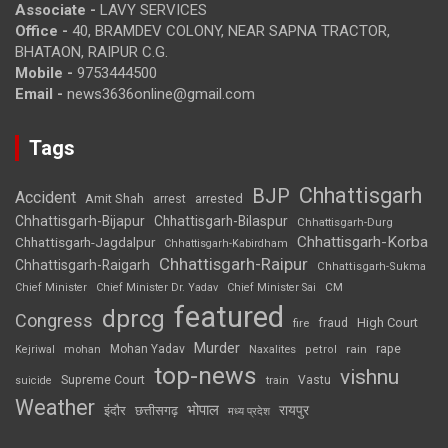
Associate -
LAVY SERVICES
Office -
40, BRAMDEV COLONY, NEAR SAPNA TRACTOR,
BHATAON, RAIPUR C.G.
Mobile -
9753444500
Email -
news3636online@gmail.com
Tags
Chhattisgarh
BJP
Accident
Amit Shah
arrested
arrest
Chhattisgarh-Bijapur
Chhattisgarh-Bilaspur
Chhattisgarh-Durg
Chhattisgarh-Korba
Chhattisgarh-Jagdalpur
Chhattisgarh-Kabirdham
Chhattisgarh-Raipur
Chhattisgarh-Raigarh
Chhattisgarh-Sukma
CM
Chief Minister
Chief Minister Dr. Yadav
Chief Minister Sai
featured
dprcg
Congress
High Court
fire
fraud
Murder
rape
Mohan Yadav
Naxalites
rain
Kejriwal
mohan
petrol
top-news
vishnu
Supreme Court
Vastu
suicide
train
Weather
भोपाल
रायपुर
इंदौर
छत्तीसगढ़
मध्य प्रदेश