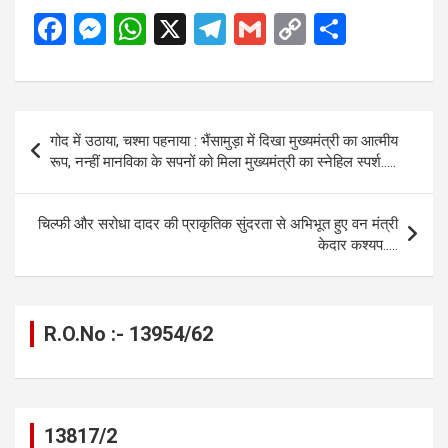
F
M
W
X
T
G
C
S
a
es
h
el
m
o
h
ce
se
at
e
ail
py
ar
b
n
s
gr
Li
e
Post
गोद में उठाया, चश्मा पहनाया : भैंसामुड़ा में दिखा मुख्यमंत्री का आत्मीय
o
g
A
a
n
navigation
रूप, नन्हीं मानविका के सपनों को मिला मुख्यमंत्री का स्नेहिल स्पर्श…..
o
er
p
m
k
k
p
चिल्फी और सरोधा दादर की प्राकृतिक सुंदरता से अभिभूत हुए वन मंत्री
केदार कश्यप…..
R.O.No :- 13954/62
13817/2