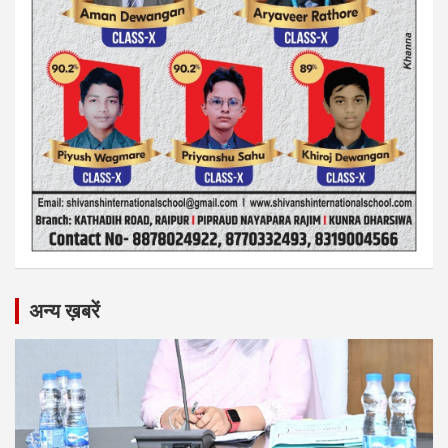
अन्य ख़बरें