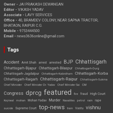
Owner -
JAI PRAKASH DEWANGAN
Editor -
VIKASH YADAV
Associate -
LAVY SERVICES
Office -
40, BRAMDEV COLONY, NEAR SAPNA TRACTOR,
BHATAON, RAIPUR C.G.
Mobile -
9753444500
Email -
news3636online@gmail.com
Tags
Chhattisgarh
BJP
Accident
Amit Shah
arrested
arrest
Chhattisgarh-Bijapur
Chhattisgarh-Bilaspur
Chhattisgarh-Durg
Chhattisgarh-Korba
Chhattisgarh-Jagdalpur
Chhattisgarh-Kabirdham
Chhattisgarh-Raipur
Chhattisgarh-Raigarh
Chhattisgarh-Sukma
CM
Chief Minister
Chief Minister Dr. Yadav
Chief Minister Sai
featured
dprcg
Congress
High Court
fire
fraud
Murder
rape
Mohan Yadav
Naxalites
rain
Kejriwal
mohan
petrol
top-news
vishnu
Supreme Court
Vastu
suicide
train