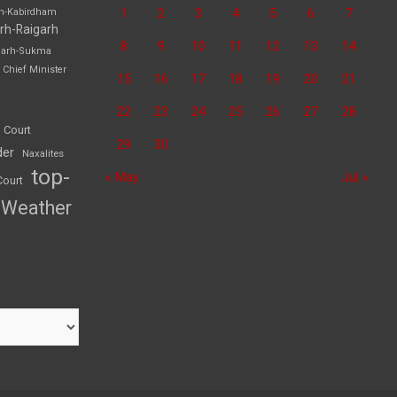
1
2
3
4
5
6
7
rh-Kabirdham
rh-Raigarh
8
9
10
11
12
13
14
garh-Sukma
Chief Minister
15
16
17
18
19
20
21
22
23
24
25
26
27
28
 Court
29
30
der
Naxalites
top-
« May
Jul »
Court
Weather