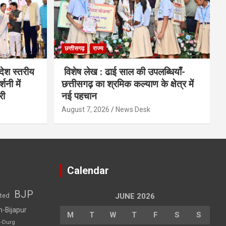
छत्तीसगढ़
राज्य
देश स्तरीय
विशेष लेख : ढाई साल की उपलब्धियाँ-
शनी में
छत्तीसगढ़ का श्रमिक कल्याण के क्षेत्र में
री
नई पहचान
August 7, 2026
News Desk
Calendar
BJP
sted
JUNE 2026
h-Bijapur
M
T
W
T
F
S
S
h-Durg