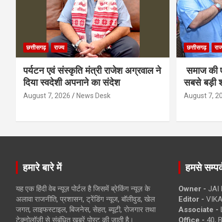
छत्तीसगढ़
राज्य
छत्तीसगढ़
राज
पर्यटन एवं संस्कृति मंत्री राजेश अग्रवाल ने
समाज की ए
दिया स्वदेशी अपनाने का संदेश
सबसे बड़ी श
August 7, 2026
News Desk
August 7, 2
हमारे बारे में
हमसे सम्पर्
यह एक हिंदी वेब न्यूज़ पोर्टल है जिसमें ब्रेकिंग न्यूज़ के
Owner -
JAI
अलावा राजनीति, प्रशासन, ट्रेंडिंग न्यूज, बॉलीवुड, खेल
Editor -
VIKA
जगत, लाइफस्टाइल, बिजनेस, सेहत, ब्यूटी, रोजगार तथा
Associate -
टेक्नोलॉजी से संबंधित खबरें पोस्ट की जाती है।
Office -
40, 