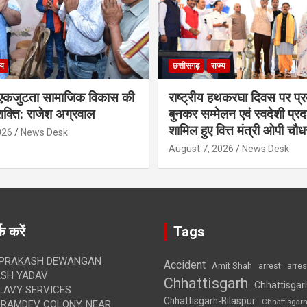
्य
छत्तीसगढ़
राज्य
कजुटता सामाजिक विकास की
राष्ट्रीय हथकरघा दिवस पर प्र
क्ति: राजेश अग्रवाल
बुनकर सम्मेलन एवं स्वदेशी प्रदर्
शामिल हुए वित्त मंत्री ओपी चौध
026
News Desk
August 7, 2026
News Desk
क करें
Tags
 PRAKASH DEWANGAN
Accident
Amit Shah
arre
arrest
SH YADAV
Chhattisgarh
Chhattisgar
LAVY SERVICES
Chhattisgarh-Bilaspur
Chhattisgar
BRAMDEV COLONY, NEAR