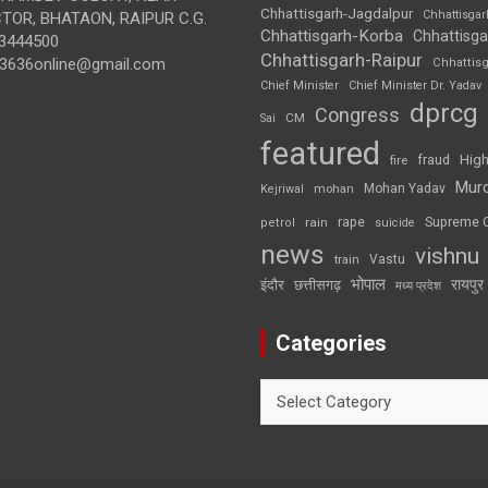
Chhattisgarh-Jagdalpur
Chhattisga
OR, BHATAON, RAIPUR C.G.
Chhattisgarh-Korba
Chhattisga
3444500
Chhattisgarh-Raipur
3636online@gmail.com
Chhattis
Chief Minister
Chief Minister Dr. Yadav
dprcg
Congress
CM
Sai
featured
High
fire
fraud
Mur
Mohan Yadav
Kejriwal
mohan
rape
Supreme 
rain
petrol
suicide
news
vishnu
Vastu
train
भोपाल
रायपुर
इंदौर
छत्तीसगढ़
मध्य प्रदेश
Categories
Categories