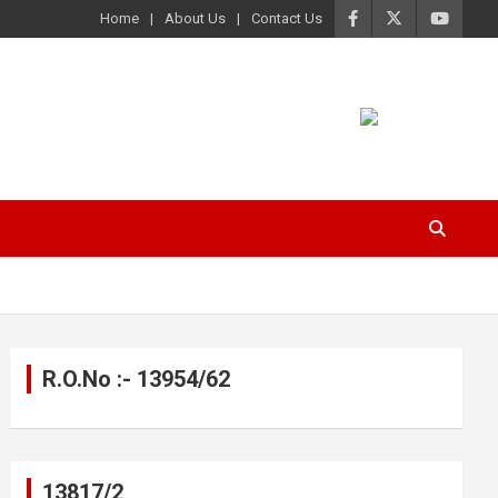
Home
About Us
Contact Us
R.O.No :- 13954/62
13817/2