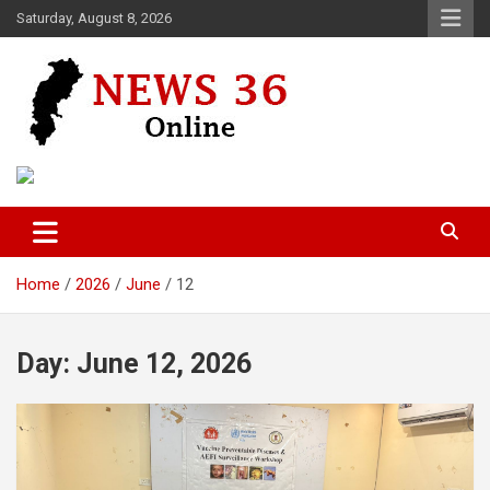
Skip
Saturday, August 8, 2026
to
content
Voice of 36garh
News 36
Home
2026
June
12
Day:
June 12, 2026