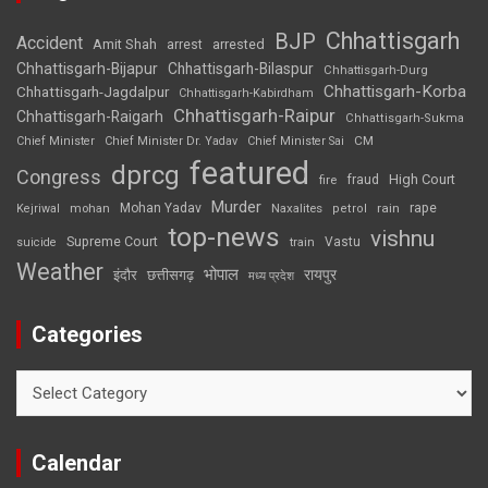
Chhattisgarh
BJP
Accident
Amit Shah
arrested
arrest
Chhattisgarh-Bijapur
Chhattisgarh-Bilaspur
Chhattisgarh-Durg
Chhattisgarh-Korba
Chhattisgarh-Jagdalpur
Chhattisgarh-Kabirdham
Chhattisgarh-Raipur
Chhattisgarh-Raigarh
Chhattisgarh-Sukma
CM
Chief Minister
Chief Minister Dr. Yadav
Chief Minister Sai
featured
dprcg
Congress
High Court
fire
fraud
Murder
rape
Mohan Yadav
Naxalites
rain
Kejriwal
mohan
petrol
top-news
vishnu
Supreme Court
Vastu
suicide
train
Weather
भोपाल
रायपुर
इंदौर
छत्तीसगढ़
मध्य प्रदेश
Categories
Categories
Calendar