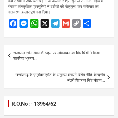
बड़ी संख्या में उपस्थित थे। लोक कलाकार श्री सुनील सोनी के नेतृत्व में
रंगारंग सांस्कृतिक प्रस्तुतियों ने दर्शकों को मंत्रमुग्ध कर महोत्सव का
वातावरण उल्लासपूर्ण बना दिया।
F
M
W
X
T
G
C
S
a
es
h
el
m
o
h
ce
se
at
e
ail
py
ar
b
n
s
gr
Li
e
Post
राज्यपाल रमेन डेका की पहल पर लोकभवन का विद्यार्थियों ने किया
o
g
A
a
n
navigation
शैक्षणिक भ्रमण….
o
er
p
m
k
k
p
छत्तीसगढ़ के एग्रोक्लाइमेट के अनुरूप बनाएंगे विशेष नीति: केन्द्रीय
मंत्री शिवराज सिंह चौहान….
R.O.No :- 13954/62