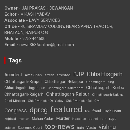
Owner -
JAI PRAKASH DEWANGAN
Editor -
VIKASH YADAV
Associate -
LAVY SERVICES
Office -
40, BRAMDEV COLONY, NEAR SAPNA TRACTOR,
BHATAON, RAIPUR C.G.
Mobile -
9753444500
Email -
news3636online@gmail.com
Tags
Chhattisgarh
BJP
Accident
Amit Shah
arrested
arrest
Chhattisgarh-Bijapur
Chhattisgarh-Bilaspur
Chhattisgarh-Durg
Chhattisgarh-Korba
Chhattisgarh-Jagdalpur
Chhattisgarh-Kabirdham
Chhattisgarh-Raipur
Chhattisgarh-Raigarh
Chhattisgarh-Sukma
CM
Chief Minister
Chief Minister Dr. Yadav
Chief Minister Sai
featured
dprcg
Congress
High Court
fire
fraud
Murder
rape
Mohan Yadav
Naxalites
rain
Kejriwal
mohan
petrol
top-news
vishnu
Supreme Court
Vastu
suicide
train